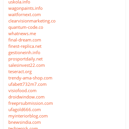
uskola.info
wagonpaints.info
waitfornext.com
clearvisionmarketing.co
quantum-code.co
whatnews.me
final-dream.com
finest-replica.net
gestioneinh.info
prosportdaily.net
salesinvest22.com
teseract.org
trendy-ama-shop.com
ufabett732m7.com
visiofood.com
droidwindow.com
freeprsubmission.com
ufagold666.com
myinteriorblog.com
bnewsindia.com
techiepick.com