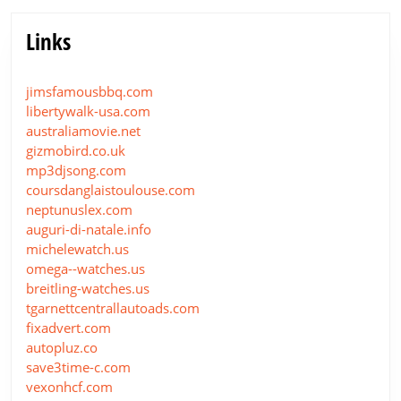
Links
jimsfamousbbq.com
libertywalk-usa.com
australiamovie.net
gizmobird.co.uk
mp3djsong.com
coursdanglaistoulouse.com
neptunuslex.com
auguri-di-natale.info
michelewatch.us
omega--watches.us
breitling-watches.us
tgarnettcentrallautoads.com
fixadvert.com
autopluz.co
save3time-c.com
vexonhcf.com