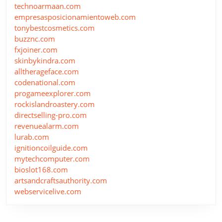
technoarmaan.com
empresasposicionamientoweb.com
tonybestcosmetics.com
buzznc.com
fxjoiner.com
skinbykindra.com
alltherageface.com
codenational.com
progameexplorer.com
rockislandroastery.com
directselling-pro.com
revenuealarm.com
lurab.com
ignitioncoilguide.com
mytechcomputer.com
bioslot168.com
artsandcraftsauthority.com
webservicelive.com