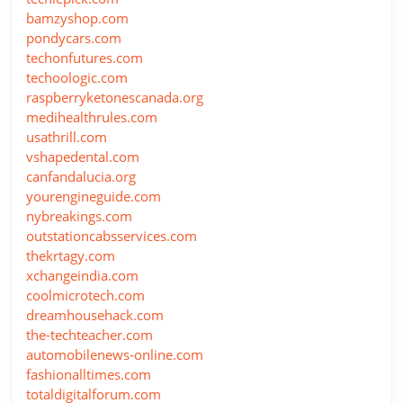
bamzyshop.com
pondycars.com
techonfutures.com
techoologic.com
raspberryketonescanada.org
medihealthrules.com
usathrill.com
vshapedental.com
canfandalucia.org
yourengineguide.com
nybreakings.com
outstationcabsservices.com
thekrtagy.com
xchangeindia.com
coolmicrotech.com
dreamhousehack.com
the-techteacher.com
automobilenews-online.com
fashionalltimes.com
totaldigitalforum.com