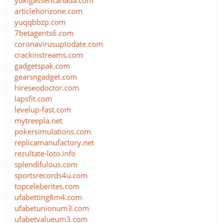
articlehorizone.com
yuqqbbzp.com
7betagents6.com
coronavirusuptodate.com
crackinstreams.com
gadgetspak.com
gearsngadget.com
hireseodoctor.com
lapsfit.com
levelup-fast.com
mytreepla.net
pokersimulations.com
replicamanufactory.net
rezultate-loto.info
splendifulous.com
sportsrecords4u.com
topceleberites.com
ufabetting8m4.com
ufabetunionum3.com
ufabetvalueum3.com