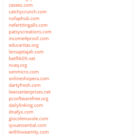
zaseez.com
catchycrunch.com
nofaphub.com
nefertitingalls.com
patsyscreations.com
income4proof.com
educaritas.org
lensajelajah.com
betflik09.net
ncaq.org
xenmicro.com
onlineshopera.com
dartyfresh.com
lewisenterprises.net
pcsoftwarefree.org
dailylinking.com
dnafyx.com
giocolenuvole.com
iyouessential.com
withloveamity.com