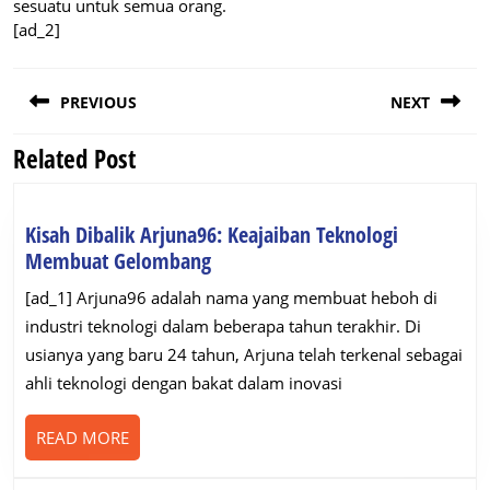
sesuatu untuk semua orang.
[ad_2]
Post
PREVIOUS
NEXT
navigation
Related Post
Previous
Next
post:
post:
Kisah Dibalik Arjuna96: Keajaiban Teknologi
Kisah
Membuat Gelombang
Dibalik
[ad_1] Arjuna96 adalah nama yang membuat heboh di
Arjuna96:
industri teknologi dalam beberapa tahun terakhir. Di
Keajaiban
usianya yang baru 24 tahun, Arjuna telah terkenal sebagai
Teknologi
ahli teknologi dengan bakat dalam inovasi
Membuat
Gelombang
READ
READ MORE
MORE