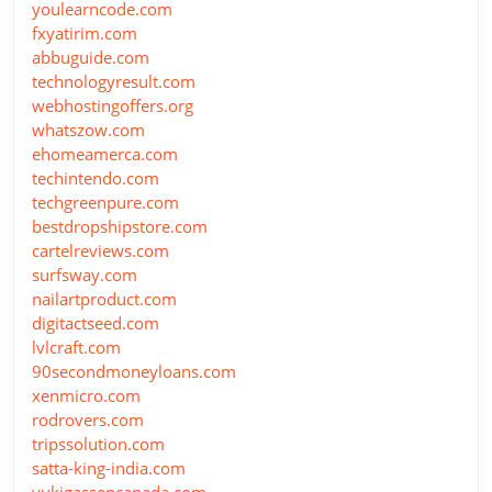
youlearncode.com
fxyatirim.com
abbuguide.com
technologyresult.com
webhostingoffers.org
whatszow.com
ehomeamerca.com
techintendo.com
techgreenpure.com
bestdropshipstore.com
cartelreviews.com
surfsway.com
nailartproduct.com
digitactseed.com
lvlcraft.com
90secondmoneyloans.com
xenmicro.com
rodrovers.com
tripssolution.com
satta-king-india.com
yukigassencanada.com