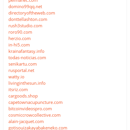
domino99qq.net
directoryoftheweb.com
donttellashton.com
rush3studio.com
roro90.com
herzio.com
in-hi5.com
krainafantasy.info
todas-noticias.com
senikartu.com
rusportal.net
watty.io
livinginthesun.info
itsriz.com
cargoods.shop
capetownacupuncture.com
bitcoinvideospro.com
cosmiccrowcollective.com
alain-jacquet.com
gotisouizakayabakeneko.com