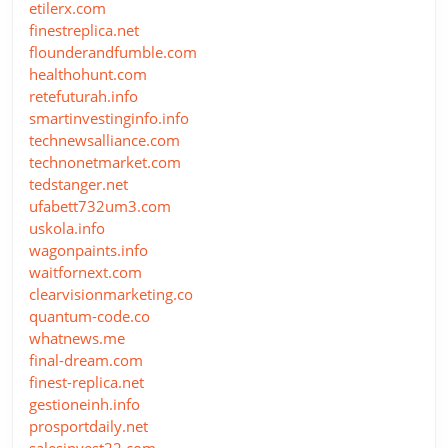
etilerx.com
finestreplica.net
flounderandfumble.com
healthohunt.com
retefuturah.info
smartinvestinginfo.info
technewsalliance.com
technonetmarket.com
tedstanger.net
ufabett732um3.com
uskola.info
wagonpaints.info
waitfornext.com
clearvisionmarketing.co
quantum-code.co
whatnews.me
final-dream.com
finest-replica.net
gestioneinh.info
prosportdaily.net
salesinvest22.com