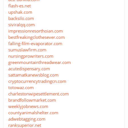
flash-es.net
upshak.com
backsilo.com
siviralqq.com
impressionresorthoian.com
bestfreakingclothesever.com
falling-film-evaporator.com
sumuslawfirm.com
nursingprowriters.com
greenmountainthreadwear.com
acutedispensary.com
sattamatkanewsblog.com
cryptocurrencytradingcn.com
totowaz.com
charlestonwipesettlement.com
brandfollowmarket.com
weeklyjobnews.com
countyanimalshelter.com
adwebtagging.com
ranksuperior.net