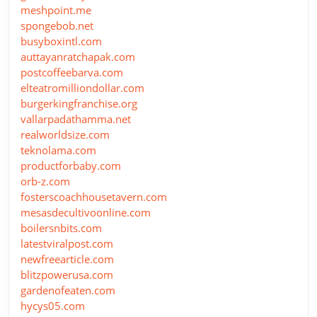
meshpoint.me
spongebob.net
busyboxintl.com
auttayanratchapak.com
postcoffeebarva.com
elteatromilliondollar.com
burgerkingfranchise.org
vallarpadathamma.net
realworldsize.com
teknolama.com
productforbaby.com
orb-z.com
fosterscoachhousetavern.com
mesasdecultivoonline.com
boilersnbits.com
latestviralpost.com
newfreearticle.com
blitzpowerusa.com
gardenofeaten.com
hycys05.com