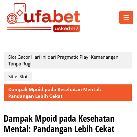
Skip
to
O
content
B
Skip
to
content
Slot Gacor Hari Ini dari Pragmatic Play, Kemenangan
Tanpa Rugi
Situs Slot
Dampak Mpoid pada Kesehatan Mental:
Pandangan Lebih Cekat
Dampak Mpoid pada Kesehatan
Mental: Pandangan Lebih Cekat