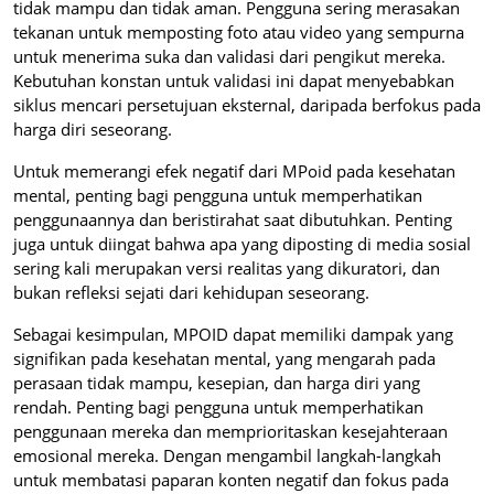
tidak mampu dan tidak aman. Pengguna sering merasakan
tekanan untuk memposting foto atau video yang sempurna
untuk menerima suka dan validasi dari pengikut mereka.
Kebutuhan konstan untuk validasi ini dapat menyebabkan
siklus mencari persetujuan eksternal, daripada berfokus pada
harga diri seseorang.
Untuk memerangi efek negatif dari MPoid pada kesehatan
mental, penting bagi pengguna untuk memperhatikan
penggunaannya dan beristirahat saat dibutuhkan. Penting
juga untuk diingat bahwa apa yang diposting di media sosial
sering kali merupakan versi realitas yang dikuratori, dan
bukan refleksi sejati dari kehidupan seseorang.
Sebagai kesimpulan, MPOID dapat memiliki dampak yang
signifikan pada kesehatan mental, yang mengarah pada
perasaan tidak mampu, kesepian, dan harga diri yang
rendah. Penting bagi pengguna untuk memperhatikan
penggunaan mereka dan memprioritaskan kesejahteraan
emosional mereka. Dengan mengambil langkah-langkah
untuk membatasi paparan konten negatif dan fokus pada