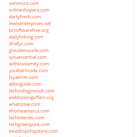
xenmicro.com
onlineshopera.com
dartyfresh.com
lewisenterprises.net
pcsoftwarefree.org
dailylinking.com
dnafyx.com
giocolenuvole.com
iyouessential.com
withloveamity.com
youlearncode.com
fxyatirim.com
abbuguide.com
technologyresult.com
webhostingoffers.org
whatszow.com
ehomeamerca.com
techintendo.com
techgreenpure.com
bestdropshipstore.com