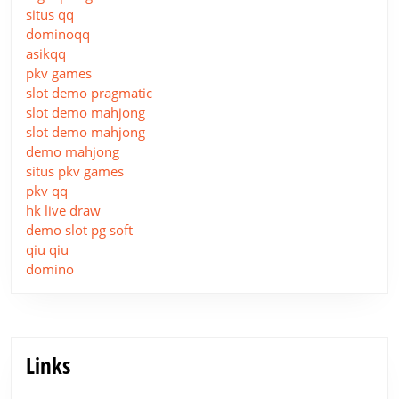
situs qq
dominoqq
asikqq
pkv games
slot demo pragmatic
slot demo mahjong
slot demo mahjong
demo mahjong
situs pkv games
pkv qq
hk live draw
demo slot pg soft
qiu qiu
domino
Links