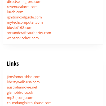
directselling-pro.com
revenuealarm.com
lurab.com
ignitioncoilguide.com
mytechcomputer.com
bioslot168.com
artsandcraftsauthority.com
webservicelive.com
Links
jimsfamousbbq.com
libertywalk-usa.com
australiamovie.net
gizmobird.co.uk
mp3djsong.com
coursdanglaistoulouse.com