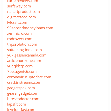
cartelreviews.com
surfsway.com
nailartproduct.com
digitactseed.com
lvlcraft.com
90secondmoneyloans.com
xenmicro.com
rodrovers.com
tripssolution.com
satta-king-india.com
yukigassencanada.com
articlehorizone.com
yuqqbbzp.com
7betagents6.com
coronavirusuptodate.com
crackinstreams.com
gadgetspak.com
gearsngadget.com
hireseodoctor.com
lapsfit.com
levelup-fast.com