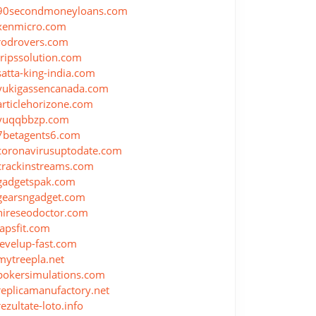
90secondmoneyloans.com
xenmicro.com
rodrovers.com
tripssolution.com
satta-king-india.com
yukigassencanada.com
articlehorizone.com
yuqqbbzp.com
7betagents6.com
coronavirusuptodate.com
crackinstreams.com
gadgetspak.com
gearsngadget.com
hireseodoctor.com
lapsfit.com
levelup-fast.com
mytreepla.net
pokersimulations.com
replicamanufactory.net
rezultate-loto.info