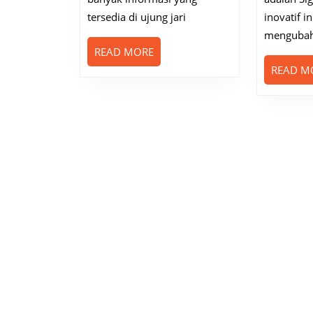
tersedia di ujung jari
inovatif i
mengubah 
READ
READ MORE
MORE
READ M