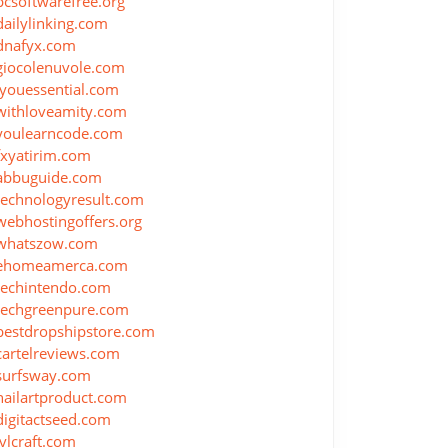
pcsoftwarefree.org
dailylinking.com
dnafyx.com
giocolenuvole.com
iyouessential.com
withloveamity.com
youlearncode.com
fxyatirim.com
abbuguide.com
technologyresult.com
webhostingoffers.org
whatszow.com
ehomeamerca.com
techintendo.com
techgreenpure.com
bestdropshipstore.com
cartelreviews.com
surfsway.com
nailartproduct.com
digitactseed.com
lvlcraft.com