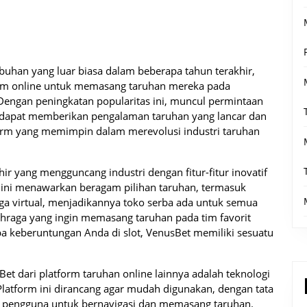
buhan yang luar biasa dalam beberapa tahun terakhir,
orm online untuk memasang taruhan mereka pada
 Dengan peningkatan popularitas ini, muncul permintaan
ng dapat memberikan pengalaman taruhan yang lancar dan
orm yang memimpin dalam merevolusi industri taruhan
r yang mengguncang industri dengan fitur-fitur inovatif
ini menawarkan beragam pilihan taruhan, termasuk
ga virtual, menjadikannya toko serba ada untuk semua
ahraga yang ingin memasang taruhan pada tim favorit
 keberuntungan Anda di slot, VenusBet memiliki sesuatu
t dari platform taruhan online lainnya adalah teknologi
atform ini dirancang agar mudah digunakan, dengan tata
n pengguna untuk bernavigasi dan memasang taruhan.