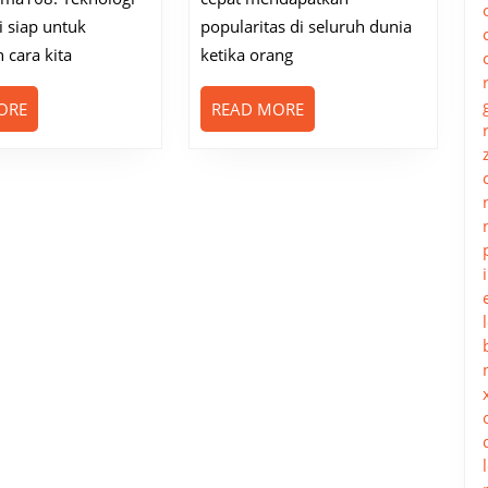
ni siap untuk
popularitas di seluruh dunia
cara kita
ketika orang
READ
READ
ORE
READ MORE
MORE
MORE