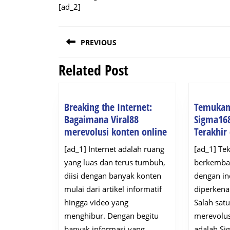
[ad_2]
Post
PREVIOUS
navigation
Related Post
Previous
post:
Breaking the Internet:
Temukan
Bagaimana Viral88
Sigma168
Breaking
merevolusi konten online
Terakhir
the
[ad_1] Internet adalah ruang
[ad_1] Tek
Internet:
yang luas dan terus tumbuh,
berkemba
Bagaimana
diisi dengan banyak konten
dengan in
Viral88
mulai dari artikel informatif
diperkenal
merevolusi
hingga video yang
Salah sat
konten
menghibur. Dengan begitu
online
merevolus
banyak informasi yang
adalah Si