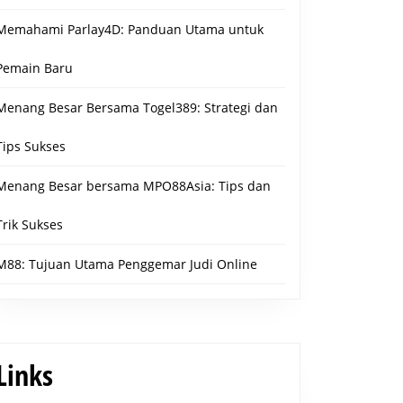
Memahami Parlay4D: Panduan Utama untuk
Pemain Baru
Menang Besar Bersama Togel389: Strategi dan
Tips Sukses
Menang Besar bersama MPO88Asia: Tips dan
Trik Sukses
M88: Tujuan Utama Penggemar Judi Online
Links