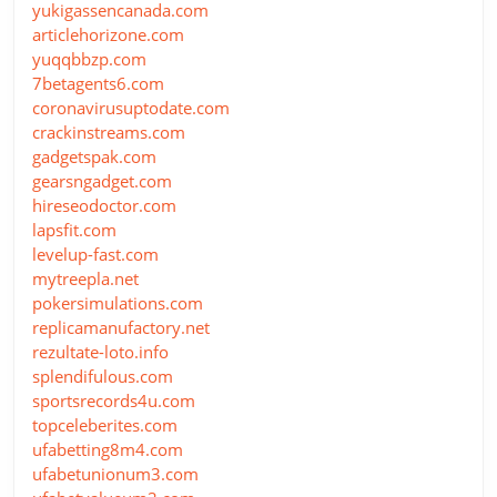
yukigassencanada.com
articlehorizone.com
yuqqbbzp.com
7betagents6.com
coronavirusuptodate.com
crackinstreams.com
gadgetspak.com
gearsngadget.com
hireseodoctor.com
lapsfit.com
levelup-fast.com
mytreepla.net
pokersimulations.com
replicamanufactory.net
rezultate-loto.info
splendifulous.com
sportsrecords4u.com
topceleberites.com
ufabetting8m4.com
ufabetunionum3.com