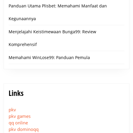
Panduan Utama Plisbet: Memahami Manfaat dan
Kegunaannya
Menjelajahi Keistimewaan Bunga99: Review
Komprehensif
Memahami WinLose99: Panduan Pemula
Links
pkv
pkv games
qq online
pkv dominoqq