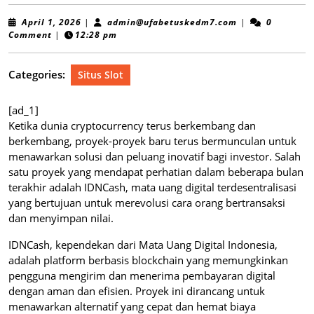
April
admin@ufabetu
April 1, 2026
|
admin@ufabetuskedm7.com
|
0
1,
Comment
|
12:28 pm
2026
Categories:
Situs Slot
[ad_1]
Ketika dunia cryptocurrency terus berkembang dan
berkembang, proyek-proyek baru terus bermunculan untuk
menawarkan solusi dan peluang inovatif bagi investor. Salah
satu proyek yang mendapat perhatian dalam beberapa bulan
terakhir adalah IDNCash, mata uang digital terdesentralisasi
yang bertujuan untuk merevolusi cara orang bertransaksi
dan menyimpan nilai.
IDNCash, kependekan dari Mata Uang Digital Indonesia,
adalah platform berbasis blockchain yang memungkinkan
pengguna mengirim dan menerima pembayaran digital
dengan aman dan efisien. Proyek ini dirancang untuk
menawarkan alternatif yang cepat dan hemat biaya