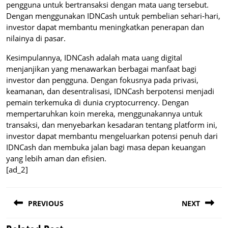
pengguna untuk bertransaksi dengan mata uang tersebut.
Dengan menggunakan IDNCash untuk pembelian sehari-hari,
investor dapat membantu meningkatkan penerapan dan
nilainya di pasar.
Kesimpulannya, IDNCash adalah mata uang digital
menjanjikan yang menawarkan berbagai manfaat bagi
investor dan pengguna. Dengan fokusnya pada privasi,
keamanan, dan desentralisasi, IDNCash berpotensi menjadi
pemain terkemuka di dunia cryptocurrency. Dengan
mempertaruhkan koin mereka, menggunakannya untuk
transaksi, dan menyebarkan kesadaran tentang platform ini,
investor dapat membantu mengeluarkan potensi penuh dari
IDNCash dan membuka jalan bagi masa depan keuangan
yang lebih aman dan efisien.
[ad_2]
Post
PREVIOUS
NEXT
navigation