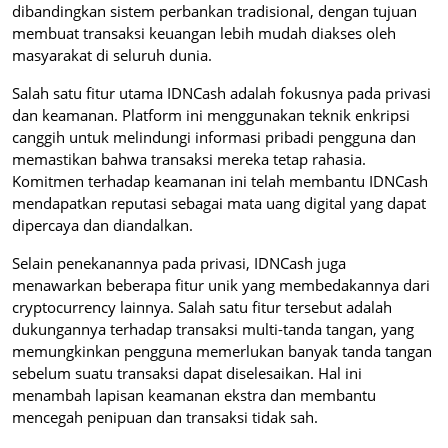
dibandingkan sistem perbankan tradisional, dengan tujuan
membuat transaksi keuangan lebih mudah diakses oleh
masyarakat di seluruh dunia.
Salah satu fitur utama IDNCash adalah fokusnya pada privasi
dan keamanan. Platform ini menggunakan teknik enkripsi
canggih untuk melindungi informasi pribadi pengguna dan
memastikan bahwa transaksi mereka tetap rahasia.
Komitmen terhadap keamanan ini telah membantu IDNCash
mendapatkan reputasi sebagai mata uang digital yang dapat
dipercaya dan diandalkan.
Selain penekanannya pada privasi, IDNCash juga
menawarkan beberapa fitur unik yang membedakannya dari
cryptocurrency lainnya. Salah satu fitur tersebut adalah
dukungannya terhadap transaksi multi-tanda tangan, yang
memungkinkan pengguna memerlukan banyak tanda tangan
sebelum suatu transaksi dapat diselesaikan. Hal ini
menambah lapisan keamanan ekstra dan membantu
mencegah penipuan dan transaksi tidak sah.