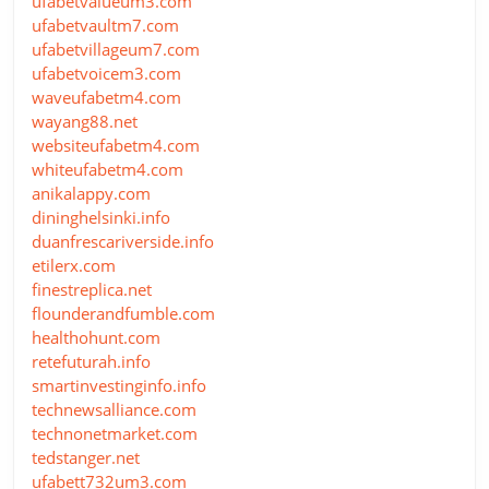
ufabetvalueum3.com
ufabetvaultm7.com
ufabetvillageum7.com
ufabetvoicem3.com
waveufabetm4.com
wayang88.net
websiteufabetm4.com
whiteufabetm4.com
anikalappy.com
dininghelsinki.info
duanfrescariverside.info
etilerx.com
finestreplica.net
flounderandfumble.com
healthohunt.com
retefuturah.info
smartinvestinginfo.info
technewsalliance.com
technonetmarket.com
tedstanger.net
ufabett732um3.com