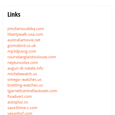
Links
jimsfamousbbq.com
libertywalk-usa.com
australiamovie.net
gizmobird.co.uk
mp3djsong.com
coursdanglaistoulouse.com
neptunuslex.com
auguri-di-natale.info
michelewatch.us
omega--watches.us
breitling-watches.us
tgarnettcentrallautoads.com
fixadvert.com
autopluz.co
save3time-c.com
vexonhcf.com