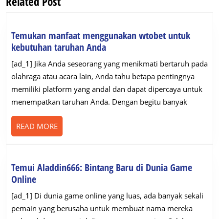
Related Post
Previous
Next
post:
post:
Temukan manfaat menggunakan wtobet untuk
Temukan
kebutuhan taruhan Anda
manfaat
[ad_1] Jika Anda seseorang yang menikmati bertaruh pada
menggunakan
olahraga atau acara lain, Anda tahu betapa pentingnya
wtobet
memiliki platform yang andal dan dapat dipercaya untuk
untuk
menempatkan taruhan Anda. Dengan begitu banyak
kebutuhan
taruhan
READ
READ MORE
Anda
MORE
Temui Aladdin666: Bintang Baru di Dunia Game
Temui
Online
Aladdin666:
[ad_1] Di dunia game online yang luas, ada banyak sekali
Bintang
pemain yang berusaha untuk membuat nama mereka
Baru