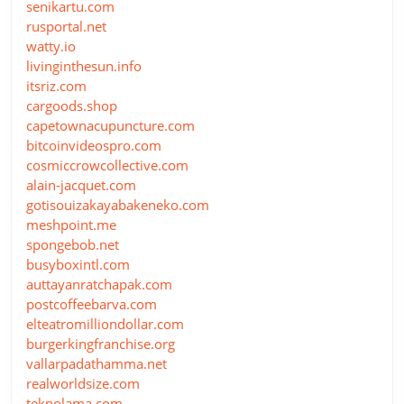
senikartu.com
rusportal.net
watty.io
livinginthesun.info
itsriz.com
cargoods.shop
capetownacupuncture.com
bitcoinvideospro.com
cosmiccrowcollective.com
alain-jacquet.com
gotisouizakayabakeneko.com
meshpoint.me
spongebob.net
busyboxintl.com
auttayanratchapak.com
postcoffeebarva.com
elteatromilliondollar.com
burgerkingfranchise.org
vallarpadathamma.net
realworldsize.com
teknolama.com