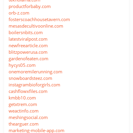
productforbaby.com
orb-z.com
fosterscoachhousetavern.com
mesasdecultivoonline.com
boilersnbits.com
latestviralpost.com
newfreearticle.com
blitzpowerusa.com
gardenofeaten.com
hycys05.com
onemoremilerunning.com
snowboardsteez.com
instagrambioforgirls.com
cashflowxfiles.com
kmbb10.com
getxtrem.com
weactinfo.com
meshingsocial.com
thearguer.com
marketing-mobile-app.com