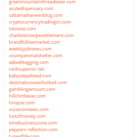
greenmountainthreadwear.com
acutedispensary.com
sattamatkanewsblog.com
cryptocurrencytradingcn.com
totowaz.com
charlestonwipesettlement.com
brandfollowmarket.com
weeklyjobnews.com
countyanimalshelter.com
adwebtagging.com
ranksuperior.net
babystepahead.com
destinationoverlooked.com
gamblingamount.com
hillclimbwax.com
hnopse.com
occasionnews.com
lustofmoney.com
timebusinesszone.com
peppers-reflection.com
tuneoflife.com