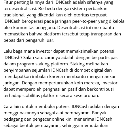
Fitur penting lainnya dari IDNCash adalah sifatnya yang
terdesentralisasi. Berbeda dengan sistem perbankan
tradisional, yang dikendalikan oleh otoritas terpusat,
IDNCash beroperasi pada jaringan peer-to-peer yang dikelola
oleh komunitas pengguna. Desentralisasi ini membantu
memastikan bahwa platform tersebut tetap transparan dan
bebas dari pengaruh luar.
Lalu bagaimana investor dapat memaksimalkan potensi
IDNCash? Salah satu caranya adalah dengan berpartisipasi
dalam program staking platform. Staking melibatkan
penyimpanan sejumlah IDNCash di dompet digital dan
mendapatkan imbalan karena membantu mengamankan
jaringan. Dengan mempertaruhkan koin mereka, investor
dapat memperoleh penghasilan pasif dan berkontribusi
terhadap stabilitas platform secara keseluruhan.
Cara lain untuk membuka potensi IDNCash adalah dengan
menggunakannya sebagai alat pembayaran. Banyak
pedagang dan pengecer online kini menerima IDNCash
sebagai bentuk pembayaran, sehingga memudahkan