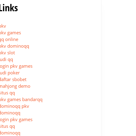
Links
pkv
pkv games
qq online
pkv dominoqq
pkv slot
judi qq
login pkv games
judi poker
daftar sbobet
mahjong demo
situs qq
pkv games bandarqq
dominoqq pkv
dominoqq
login pkv games
situs qq
dominoqq