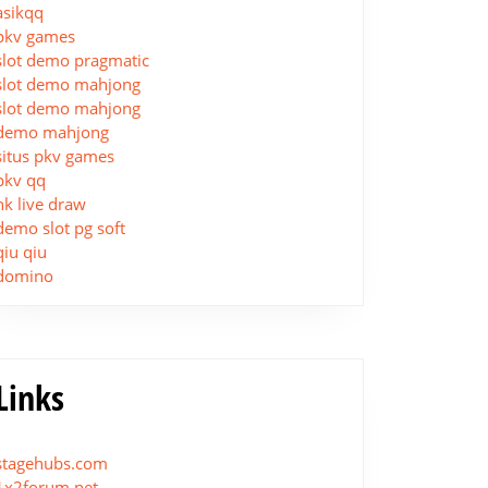
asikqq
pkv games
slot demo pragmatic
slot demo mahjong
slot demo mahjong
demo mahjong
situs pkv games
pkv qq
hk live draw
demo slot pg soft
qiu qiu
domino
Links
stagehubs.com
1x2forum.net