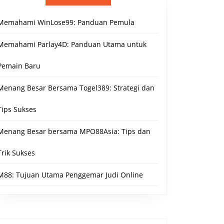
ga
Memahami WinLose99: Panduan Pemula
Memahami Parlay4D: Panduan Utama untuk
Pemain Baru
Menang Besar Bersama Togel389: Strategi dan
Tips Sukses
Menang Besar bersama MPO88Asia: Tips dan
Trik Sukses
M88: Tujuan Utama Penggemar Judi Online