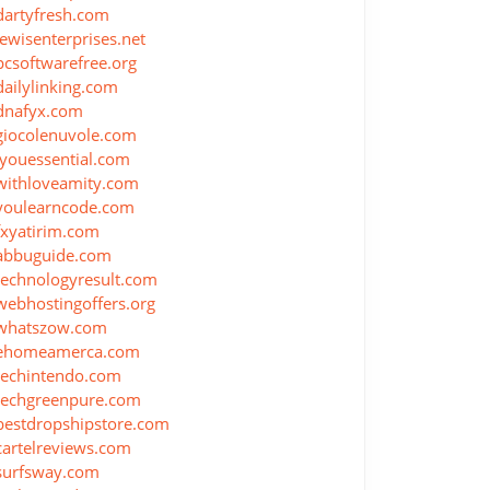
dartyfresh.com
lewisenterprises.net
pcsoftwarefree.org
dailylinking.com
dnafyx.com
giocolenuvole.com
iyouessential.com
withloveamity.com
youlearncode.com
fxyatirim.com
abbuguide.com
technologyresult.com
webhostingoffers.org
whatszow.com
ehomeamerca.com
techintendo.com
techgreenpure.com
bestdropshipstore.com
cartelreviews.com
surfsway.com