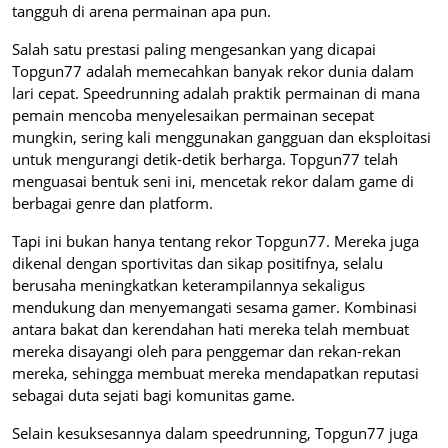
tangguh di arena permainan apa pun.
Salah satu prestasi paling mengesankan yang dicapai
Topgun77 adalah memecahkan banyak rekor dunia dalam
lari cepat. Speedrunning adalah praktik permainan di mana
pemain mencoba menyelesaikan permainan secepat
mungkin, sering kali menggunakan gangguan dan eksploitasi
untuk mengurangi detik-detik berharga. Topgun77 telah
menguasai bentuk seni ini, mencetak rekor dalam game di
berbagai genre dan platform.
Tapi ini bukan hanya tentang rekor Topgun77. Mereka juga
dikenal dengan sportivitas dan sikap positifnya, selalu
berusaha meningkatkan keterampilannya sekaligus
mendukung dan menyemangati sesama gamer. Kombinasi
antara bakat dan kerendahan hati mereka telah membuat
mereka disayangi oleh para penggemar dan rekan-rekan
mereka, sehingga membuat mereka mendapatkan reputasi
sebagai duta sejati bagi komunitas game.
Selain kesuksesannya dalam speedrunning, Topgun77 juga