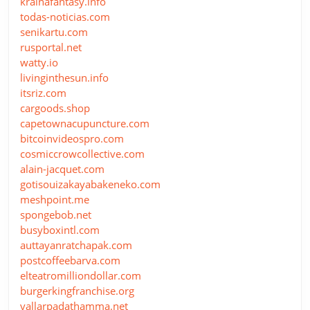
krainafantasy.info
todas-noticias.com
senikartu.com
rusportal.net
watty.io
livinginthesun.info
itsriz.com
cargoods.shop
capetownacupuncture.com
bitcoinvideospro.com
cosmiccrowcollective.com
alain-jacquet.com
gotisouizakayabakeneko.com
meshpoint.me
spongebob.net
busyboxintl.com
auttayanratchapak.com
postcoffeebarva.com
elteatromilliondollar.com
burgerkingfranchise.org
vallarpadathamma.net