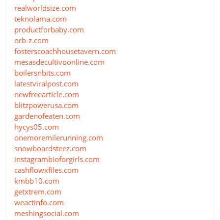
realworldsize.com
teknolama.com
productforbaby.com
orb-z.com
fosterscoachhousetavern.com
mesasdecultivoonline.com
boilersnbits.com
latestviralpost.com
newfreearticle.com
blitzpowerusa.com
gardenofeaten.com
hycys05.com
onemoremilerunning.com
snowboardsteez.com
instagrambioforgirls.com
cashflowxfiles.com
kmbb10.com
getxtrem.com
weactinfo.com
meshingsocial.com