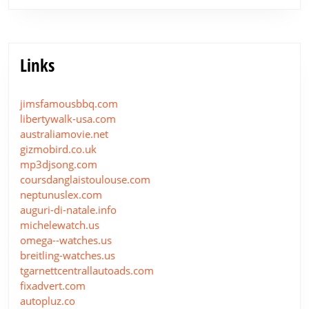
Links
jimsfamousbbq.com
libertywalk-usa.com
australiamovie.net
gizmobird.co.uk
mp3djsong.com
coursdanglaistoulouse.com
neptunuslex.com
auguri-di-natale.info
michelewatch.us
omega--watches.us
breitling-watches.us
tgarnettcentrallautoads.com
fixadvert.com
autopluz.co