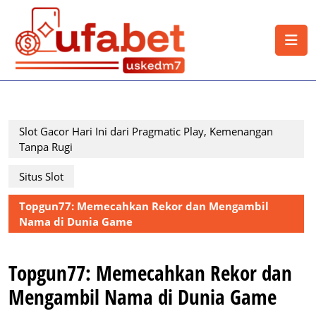
Skip
to
O
content
B
Skip
to
content
Slot Gacor Hari Ini dari Pragmatic Play, Kemenangan
Tanpa Rugi
Situs Slot
Topgun77: Memecahkan Rekor dan Mengambil
Nama di Dunia Game
Topgun77: Memecahkan Rekor dan
Mengambil Nama di Dunia Game