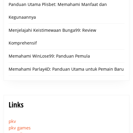
Panduan Utama Plisbet: Memahami Manfaat dan
Kegunaannya
Menjelajahi Keistimewaan Bunga99: Review
Komprehensif
Memahami WinLose99: Panduan Pemula
Memahami Parlay4D: Panduan Utama untuk Pemain Baru
Links
pkv
pkv games