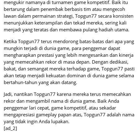
mengukir namanya di turnamen game kompetitif. Baik itu
bertarung dalam penembak berbasis tim atau mengecoh
lawan dalam permainan strategi, Topgun77 secara konsisten
menunjukkan keterampilan dan tekad mereka, sering kali
menjadi yang teratas dan membawa pulang hadiah utama.
Ketika Topgun77 terus mendorong batas-batas dari apa yang
mungkin terjadi di dunia game, para penggemar dapat
mengharapkan prestasi yang lebih mengesankan dan kinerja
yang memecahkan rekor di masa depan. Dengan dedikasi,
bakat, dan semangat mereka terhadap game, Topgun77 pasti
akan tetap menjadi kekuatan dominan di dunia game selama
bertahun-tahun yang akan datang.
Jadi, nantikan Topgun77 karena mereka terus memecahkan
rekor dan mengambil nama di dunia game. Baik Anda
penggemar lari cepat, game kompetitif, atau sekadar
mengapresiasi gameplay papan atas, Topgun77 adalah nama
yang tidak ingin Anda lupakan.
[ad_2]