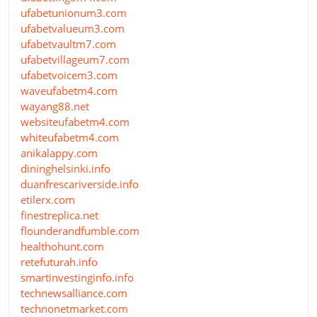
ufabetunionum3.com
ufabetvalueum3.com
ufabetvaultm7.com
ufabetvillageum7.com
ufabetvoicem3.com
waveufabetm4.com
wayang88.net
websiteufabetm4.com
whiteufabetm4.com
anikalappy.com
dininghelsinki.info
duanfrescariverside.info
etilerx.com
finestreplica.net
flounderandfumble.com
healthohunt.com
retefuturah.info
smartinvestinginfo.info
technewsalliance.com
technonetmarket.com