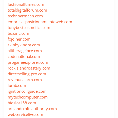
fashionalltimes.com
totaldigitalforum.com
technoarmaan.com
empresasposicionamientoweb.com
tonybestcosmetics.com
buzznc.com
fxjoiner.com
skinbykindra.com
alltherageface.com
codenational.com
progameexplorer.com
rockislandroastery.com
directselling-pro.com
revenuealarm.com
lurab.com
ignitioncoilguide.com
mytechcomputer.com
bioslot168.com
artsandcraftsauthority.com
webservicelive.com