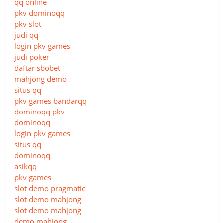
qq online
pkv dominoqq
pkv slot
judi qq
login pkv games
judi poker
daftar sbobet
mahjong demo
situs qq
pkv games bandarqq
dominoqq pkv
dominoqq
login pkv games
situs qq
dominoqq
asikqq
pkv games
slot demo pragmatic
slot demo mahjong
slot demo mahjong
demo mahjong