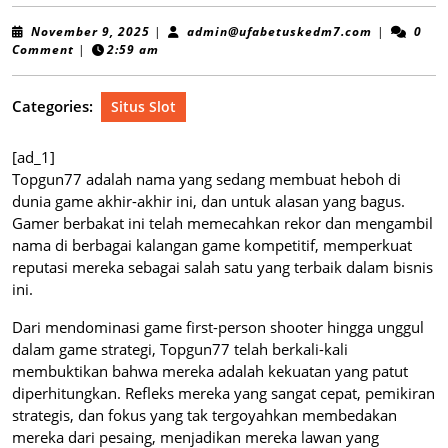
November
admin@ufa
November 9, 2025
|
admin@ufabetuskedm7.com
|
0
9,
Comment
|
2:59 am
2025
Categories:
Situs Slot
[ad_1]
Topgun77 adalah nama yang sedang membuat heboh di
dunia game akhir-akhir ini, dan untuk alasan yang bagus.
Gamer berbakat ini telah memecahkan rekor dan mengambil
nama di berbagai kalangan game kompetitif, memperkuat
reputasi mereka sebagai salah satu yang terbaik dalam bisnis
ini.
Dari mendominasi game first-person shooter hingga unggul
dalam game strategi, Topgun77 telah berkali-kali
membuktikan bahwa mereka adalah kekuatan yang patut
diperhitungkan. Refleks mereka yang sangat cepat, pemikiran
strategis, dan fokus yang tak tergoyahkan membedakan
mereka dari pesaing, menjadikan mereka lawan yang