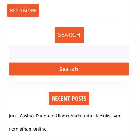
yang
READ
READ MORE
lebih
MORE
sehat
SEARCH
Search
RECENT POSTS
JurusCasino: Panduan Utama Anda untuk Kesuksesan
Permainan Online