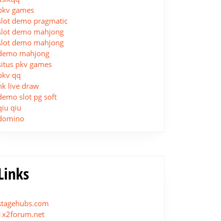
pkv games
slot demo pragmatic
slot demo mahjong
slot demo mahjong
demo mahjong
situs pkv games
pkv qq
aikan
hk live draw
demo slot pg soft
qiu qiu
domino
Links
stagehubs.com
1x2forum.net