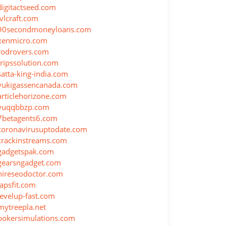
digitactseed.com
lvlcraft.com
90secondmoneyloans.com
xenmicro.com
rodrovers.com
tripssolution.com
satta-king-india.com
yukigassencanada.com
articlehorizone.com
yuqqbbzp.com
7betagents6.com
coronavirusuptodate.com
crackinstreams.com
gadgetspak.com
gearsngadget.com
hireseodoctor.com
lapsfit.com
levelup-fast.com
mytreepla.net
pokersimulations.com