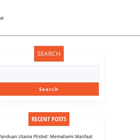
ot
SEARCH
Search
RECENT POSTS
Panduan Utama Plisbet: Memahami Manfaat