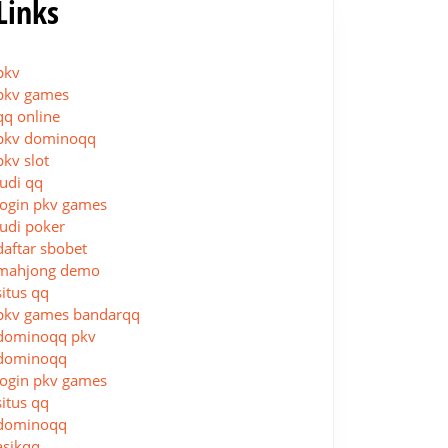
Links
pkv
pkv games
qq online
pkv dominoqq
pkv slot
judi qq
login pkv games
judi poker
daftar sbobet
mahjong demo
situs qq
pkv games bandarqq
dominoqq pkv
dominoqq
login pkv games
situs qq
dominoqq
asikqq