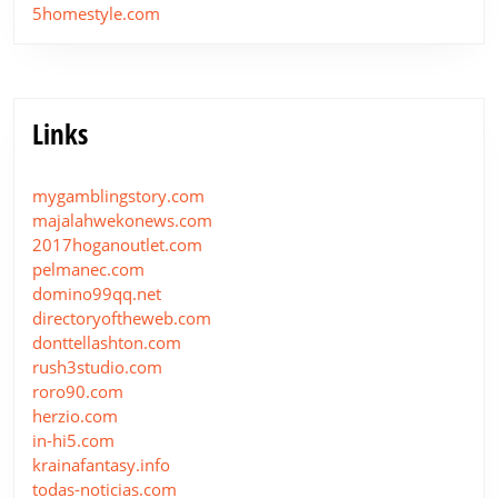
5homestyle.com
Links
mygamblingstory.com
majalahwekonews.com
2017hoganoutlet.com
pelmanec.com
domino99qq.net
directoryoftheweb.com
donttellashton.com
rush3studio.com
roro90.com
herzio.com
in-hi5.com
krainafantasy.info
todas-noticias.com