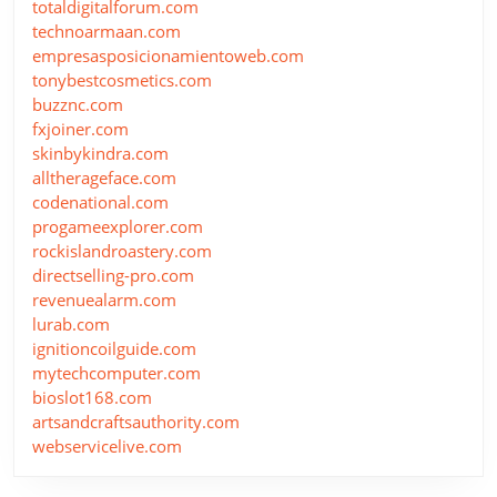
totaldigitalforum.com
technoarmaan.com
empresasposicionamientoweb.com
tonybestcosmetics.com
buzznc.com
fxjoiner.com
skinbykindra.com
alltherageface.com
codenational.com
progameexplorer.com
rockislandroastery.com
directselling-pro.com
revenuealarm.com
lurab.com
ignitioncoilguide.com
mytechcomputer.com
bioslot168.com
artsandcraftsauthority.com
webservicelive.com