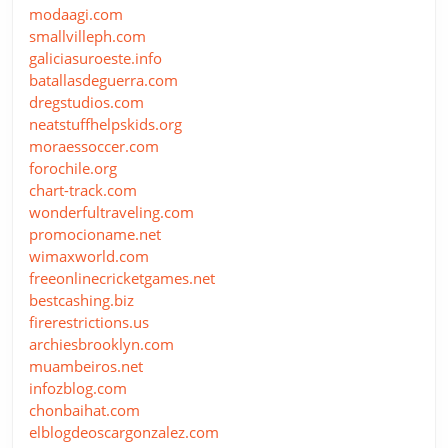
modaagi.com
smallvilleph.com
galiciasuroeste.info
batallasdeguerra.com
dregstudios.com
neatstuffhelpskids.org
moraessoccer.com
forochile.org
chart-track.com
wonderfultraveling.com
promocioname.net
wimaxworld.com
freeonlinecricketgames.net
bestcashing.biz
firerestrictions.us
archiesbrooklyn.com
muambeiros.net
infozblog.com
chonbaihat.com
elblogdeoscargonzalez.com