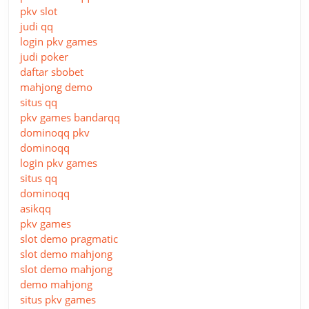
pkv slot
judi qq
login pkv games
judi poker
daftar sbobet
mahjong demo
situs qq
pkv games bandarqq
dominoqq pkv
dominoqq
login pkv games
situs qq
dominoqq
asikqq
pkv games
slot demo pragmatic
slot demo mahjong
slot demo mahjong
demo mahjong
situs pkv games