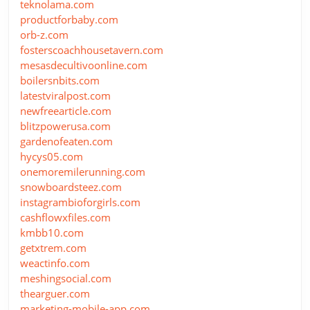
teknolama.com
productforbaby.com
orb-z.com
fosterscoachhousetavern.com
mesasdecultivoonline.com
boilersnbits.com
latestviralpost.com
newfreearticle.com
blitzpowerusa.com
gardenofeaten.com
hycys05.com
onemoremilerunning.com
snowboardsteez.com
instagrambioforgirls.com
cashflowxfiles.com
kmbb10.com
getxtrem.com
weactinfo.com
meshingsocial.com
thearguer.com
marketing-mobile-app.com