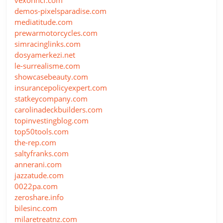
vexonhcf.com
demos-pixelsparadise.com
mediatitude.com
prewarmotorcycles.com
simracinglinks.com
dosyamerkezi.net
le-surrealisme.com
showcasebeauty.com
insurancepolicyexpert.com
statkeycompany.com
carolinadeckbuilders.com
topinvestingblog.com
top50tools.com
the-rep.com
saltyfranks.com
annerani.com
jazzatude.com
0022pa.com
zeroshare.info
bilesinc.com
milaretreatnz.com