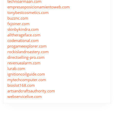
technoarmaan.com
empresasposicionamientoweb.com
tonybestcosmetics.com
buzznc.com
fxjoiner.com
skinbykindra.com
alltherageface.com
codenational.com
progameexplorer.com
rockislandroastery.com
directselling-pro.com
revenuealarm.com
lurab.com
ignitioncoilguide.com
mytechcomputer.com
bioslot168.com
artsandcraftsauthority.com
webservicelive.com