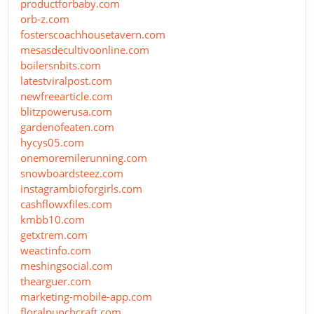
productforbaby.com
orb-z.com
fosterscoachhousetavern.com
mesasdecultivoonline.com
boilersnbits.com
latestviralpost.com
newfreearticle.com
blitzpowerusa.com
gardenofeaten.com
hycys05.com
onemoremilerunning.com
snowboardsteez.com
instagrambioforgirls.com
cashflowxfiles.com
kmbb10.com
getxtrem.com
weactinfo.com
meshingsocial.com
thearguer.com
marketing-mobile-app.com
floralpunchcraft.com