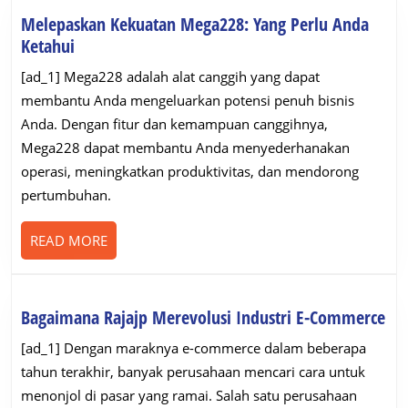
Melepaskan Kekuatan Mega228: Yang Perlu Anda
Melepaskan
Ketahui
Kekuatan
[ad_1] Mega228 adalah alat canggih yang dapat
Mega228:
membantu Anda mengeluarkan potensi penuh bisnis
Yang
Anda. Dengan fitur dan kemampuan canggihnya,
Perlu
Mega228 dapat membantu Anda menyederhanakan
Anda
operasi, meningkatkan produktivitas, dan mendorong
Ketahui
pertumbuhan.
READ
READ MORE
MORE
Ba
Bagaimana Rajajp Merevolusi Industri E-Commerce
Raj
[ad_1] Dengan maraknya e-commerce dalam beberapa
Me
tahun terakhir, banyak perusahaan mencari cara untuk
Ind
menonjol di pasar yang ramai. Salah satu perusahaan
E-