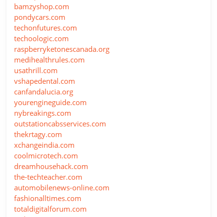
bamzyshop.com
pondycars.com
techonfutures.com
techoologic.com
raspberryketonescanada.org
medihealthrules.com
usathrill.com
vshapedental.com
canfandalucia.org
yourengineguide.com
nybreakings.com
outstationcabsservices.com
thekrtagy.com
xchangeindia.com
coolmicrotech.com
dreamhousehack.com
the-techteacher.com
automobilenews-online.com
fashionalltimes.com
totaldigitalforum.com