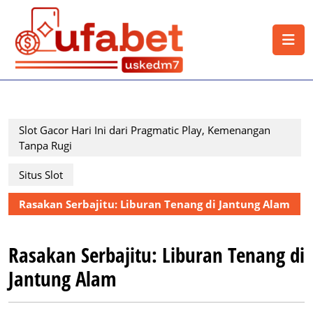
Skip
to
O
content
B
Skip
to
content
Slot Gacor Hari Ini dari Pragmatic Play, Kemenangan
Tanpa Rugi
Situs Slot
Rasakan Serbajitu: Liburan Tenang di Jantung Alam
Rasakan Serbajitu: Liburan Tenang di
Jantung Alam