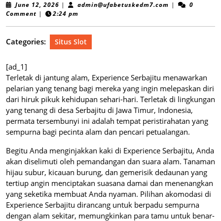
June
admin@ufabetu
June 12, 2026
|
admin@ufabetuskedm7.com
|
0
12,
Comment
|
2:24 pm
2026
Categories:
Situs Slot
[ad_1]
Terletak di jantung alam, Experience Serbajitu menawarkan
pelarian yang tenang bagi mereka yang ingin melepaskan diri
dari hiruk pikuk kehidupan sehari-hari. Terletak di lingkungan
yang tenang di desa Serbajitu di Jawa Timur, Indonesia,
permata tersembunyi ini adalah tempat peristirahatan yang
sempurna bagi pecinta alam dan pencari petualangan.
Begitu Anda menginjakkan kaki di Experience Serbajitu, Anda
akan diselimuti oleh pemandangan dan suara alam. Tanaman
hijau subur, kicauan burung, dan gemerisik dedaunan yang
tertiup angin menciptakan suasana damai dan menenangkan
yang seketika membuat Anda nyaman. Pilihan akomodasi di
Experience Serbajitu dirancang untuk berpadu sempurna
dengan alam sekitar, memungkinkan para tamu untuk benar-