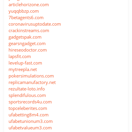
articlehorizone.com
yuqqbbzp.com
7betagents6.com
coronavirusuptodate.com
crackinstreams.com
gadgetspak.com
gearsngadget.com
hireseodoctor.com
lapsfit.com
levelup-fast.com
mytreepla.net
pokersimulations.com
replicamanufactory.net
rezultate-loto.info
splendifulous.com
sportsrecords4u.com
topceleberites.com
ufabetting8m4.com
ufabetunionum3.com
ufabetvalueum3.com