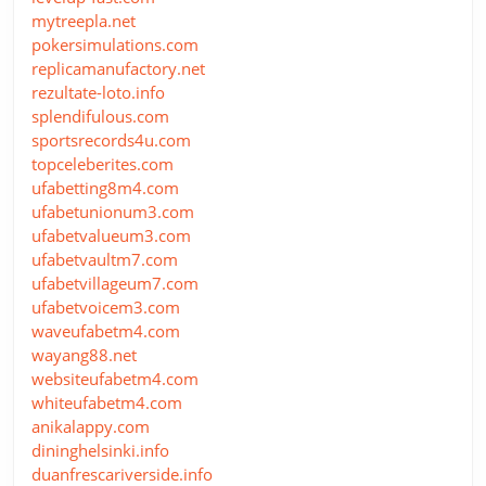
mytreepla.net
pokersimulations.com
replicamanufactory.net
rezultate-loto.info
splendifulous.com
sportsrecords4u.com
topceleberites.com
ufabetting8m4.com
ufabetunionum3.com
ufabetvalueum3.com
ufabetvaultm7.com
ufabetvillageum7.com
ufabetvoicem3.com
waveufabetm4.com
wayang88.net
websiteufabetm4.com
whiteufabetm4.com
anikalappy.com
dininghelsinki.info
duanfrescariverside.info