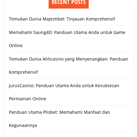
RECENT POSTS
Temukan Dunia Majestibet: Tinjauan Komprehensif
Memahami Saung4D: Panduan Utama Anda untuk Game
Online
Temukan Dunia Ahlicasino yang Menyenangkan: Panduan
Komprehensif
JurusCasino: Panduan Utama Anda untuk Kesuksesan
Permainan Online
Panduan Utama Plisbet: Memahami Manfaat dan
Kegunaannya