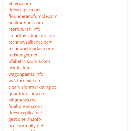
etilerx.com
finestreplica.net
flounderandfumble.com
healthohunt.com
retefuturah.info
smartinvestinginfo.info
technewsalliance.com
technonetmarket.com
tedstanger.net
ufabett732um3.com
uskola.info
wagonpaints.info
waitfornext.com
clearvisionmarketing.co
quantum-code.co
whatnews.me
final-dream.com
finest-replica.net
gestioneinh.info
prosportdaily.net