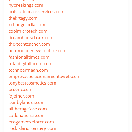
nybreakings.com
outstationcabsservices.com
thekrtagy.com
xchangeindia.com
coolmicrotech.com
dreamhousehack.com
the-techteacher.com
automobilenews-online.com
fashionalltimes.com
totaldigitalforum.com
technoarmaan.com
empresasposicionamientoweb.com
tonybestcosmetics.com
buzznc.com
fxjoiner.com
skinbykindra.com
alltherageface.com
codenational.com
progameexplorer.com
rockislandroastery.com