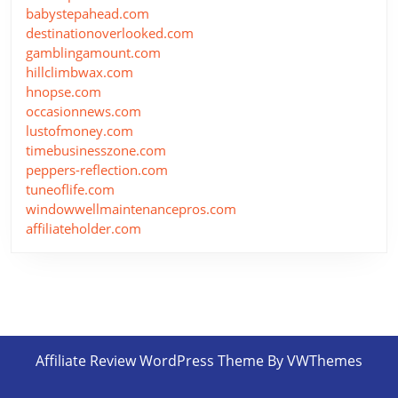
babystepahead.com
destinationoverlooked.com
gamblingamount.com
hillclimbwax.com
hnopse.com
occasionnews.com
lustofmoney.com
timebusinesszone.com
peppers-reflection.com
tuneoflife.com
windowwellmaintenancepros.com
affiliateholder.com
Affiliate Review WordPress Theme
By VWThemes