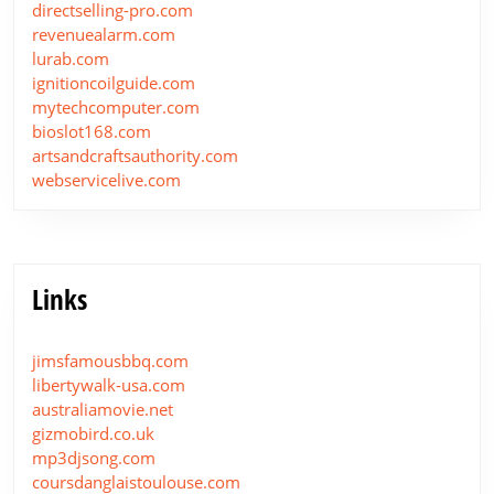
directselling-pro.com
revenuealarm.com
lurab.com
ignitioncoilguide.com
mytechcomputer.com
bioslot168.com
artsandcraftsauthority.com
webservicelive.com
Links
jimsfamousbbq.com
libertywalk-usa.com
australiamovie.net
gizmobird.co.uk
mp3djsong.com
coursdanglaistoulouse.com