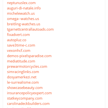
neptunuslex.com
auguri-di-natale.info
michelewatch.us
omega--watches.us
breitling-watches.us
tgarnettcentrallautoads.com
fixadvert.com
autopluz.co
save3time-c.com
vexonhcf.com
demos-pixelsparadise.com
mediatitude.com
prewarmotorcycles.com
simracinglinks.com
dosyamerkezi.net
le-surrealisme.com
showcasebeauty.com
insurancepolicyexpert.com
statkeycompany.com
carolinadeckbuilders.com