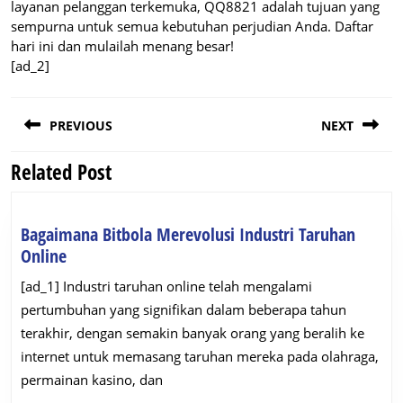
layanan pelanggan terkemuka, QQ8821 adalah tujuan yang
sempurna untuk semua kebutuhan perjudian Anda. Daftar
hari ini dan mulailah menang besar!
[ad_2]
Post
PREVIOUS
NEXT
navigation
Related Post
Previous
Next
post:
post:
Bagaimana Bitbola Merevolusi Industri Taruhan
Bagaimana
Online
Bitbola
[ad_1] Industri taruhan online telah mengalami
Merevolusi
pertumbuhan yang signifikan dalam beberapa tahun
Industri
terakhir, dengan semakin banyak orang yang beralih ke
Taruhan
internet untuk memasang taruhan mereka pada olahraga,
Online
permainan kasino, dan