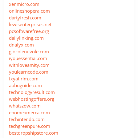
xenmicro.com
onlineshopera.com
dartyfresh.com
lewisenterprises.net
pcsoftwarefree.org
dailylinking.com
dnafyx.com
giocolenuvole.com
iyouessential.com
withloveamity.com
youlearncode.com
fxyatirim.com
abbuguide.com
technologyresult.com
webhostingoffers.org
whatszow.com
ehomeamerca.com
techintendo.com
techgreenpure.com
bestdropshipstore.com