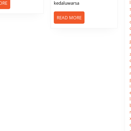
READ
ORE
kedaluwarsa
MORE
READ
READ MORE
MORE