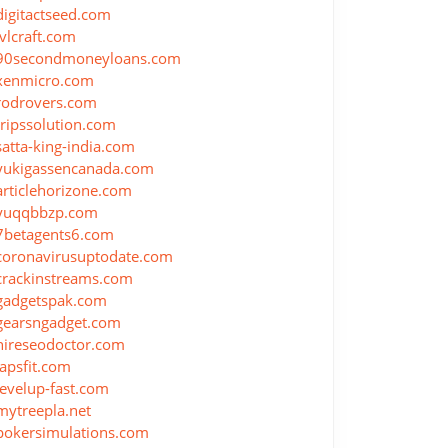
digitactseed.com
lvlcraft.com
90secondmoneyloans.com
xenmicro.com
rodrovers.com
tripssolution.com
satta-king-india.com
yukigassencanada.com
articlehorizone.com
yuqqbbzp.com
7betagents6.com
coronavirusuptodate.com
crackinstreams.com
gadgetspak.com
gearsngadget.com
hireseodoctor.com
lapsfit.com
levelup-fast.com
mytreepla.net
pokersimulations.com