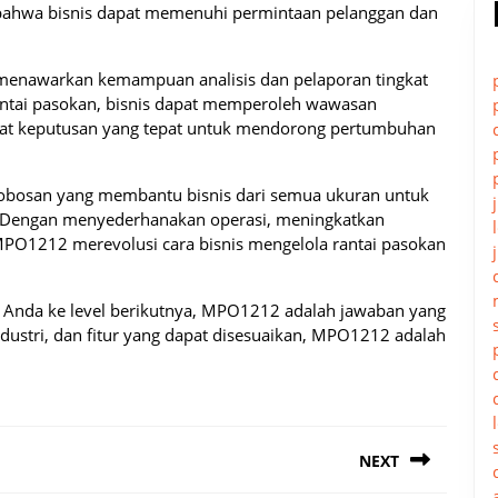
n bahwa bisnis dapat memenuhi permintaan pelanggan dan
menawarkan kemampuan analisis dan pelaporan tingkat
rantai pasokan, bisnis dapat memperoleh wawasan
at keputusan yang tepat untuk mendorong pertumbuhan
robosan yang membantu bisnis dari semua ukuran untuk
. Dengan menyederhanakan operasi, meningkatkan
MPO1212 merevolusi cara bisnis mengelola rantai pasokan
s Anda ke level berikutnya, MPO1212 adalah jawaban yang
ndustri, dan fitur yang dapat disesuaikan, MPO1212 adalah
NEXT