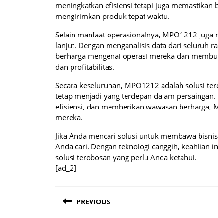
meningkatkan efisiensi tetapi juga memastika
mengirimkan produk tepat waktu.
Selain manfaat operasionalnya, MPO1212 juga 
lanjut. Dengan menganalisis data dari seluruh 
berharga mengenai operasi mereka dan membu
dan profitabilitas.
Secara keseluruhan, MPO1212 adalah solusi te
tetap menjadi yang terdepan dalam persaingan
efisiensi, dan memberikan wawasan berharga, 
mereka.
Jika Anda mencari solusi untuk membawa bisni
Anda cari. Dengan teknologi canggih, keahlian i
solusi terobosan yang perlu Anda ketahui.
[ad_2]
Post
PREVIOUS
navigation