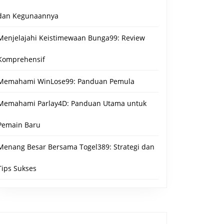
dan Kegunaannya
Menjelajahi Keistimewaan Bunga99: Review
Komprehensif
Memahami WinLose99: Panduan Pemula
Memahami Parlay4D: Panduan Utama untuk
Pemain Baru
Menang Besar Bersama Togel389: Strategi dan
Tips Sukses