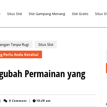
e
Situs Slot
Slot Gampang Menang
Slot Gratis
Situs Sl
enangan Tanpa Rugi
Situs Slot
g Perlu Anda Ketahui
ngubah Permainan yang
dmin@ufabetuskedm7.com
|
0 Comment
|
10:29 am