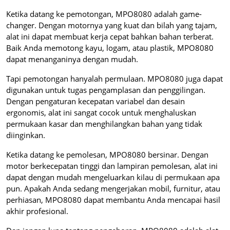
Ketika datang ke pemotongan, MPO8080 adalah game-
changer. Dengan motornya yang kuat dan bilah yang tajam,
alat ini dapat membuat kerja cepat bahkan bahan terberat.
Baik Anda memotong kayu, logam, atau plastik, MPO8080
dapat menanganinya dengan mudah.
Tapi pemotongan hanyalah permulaan. MPO8080 juga dapat
digunakan untuk tugas pengamplasan dan penggilingan.
Dengan pengaturan kecepatan variabel dan desain
ergonomis, alat ini sangat cocok untuk menghaluskan
permukaan kasar dan menghilangkan bahan yang tidak
diinginkan.
Ketika datang ke pemolesan, MPO8080 bersinar. Dengan
motor berkecepatan tinggi dan lampiran pemolesan, alat ini
dapat dengan mudah mengeluarkan kilau di permukaan apa
pun. Apakah Anda sedang mengerjakan mobil, furnitur, atau
perhiasan, MPO8080 dapat membantu Anda mencapai hasil
akhir profesional.