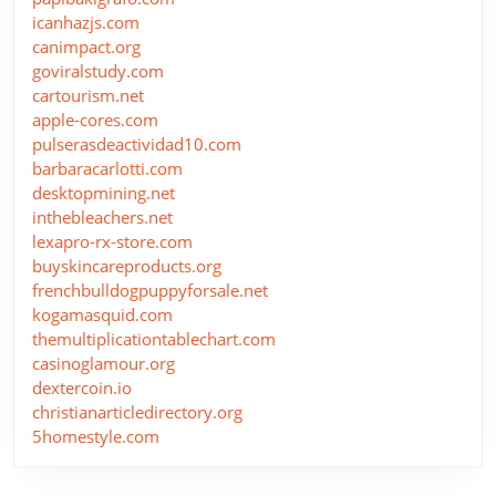
icanhazjs.com
canimpact.org
goviralstudy.com
cartourism.net
apple-cores.com
pulserasdeactividad10.com
barbaracarlotti.com
desktopmining.net
inthebleachers.net
lexapro-rx-store.com
buyskincareproducts.org
frenchbulldogpuppyforsale.net
kogamasquid.com
themultiplicationtablechart.com
casinoglamour.org
dextercoin.io
christianarticledirectory.org
5homestyle.com