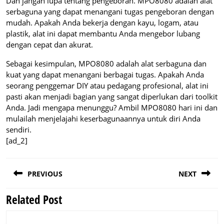
Dan jangan lupa tentang pengeboran. MPO8080 adalah alat
serbaguna yang dapat menangani tugas pengeboran dengan
mudah. Apakah Anda bekerja dengan kayu, logam, atau
plastik, alat ini dapat membantu Anda mengebor lubang
dengan cepat dan akurat.
Sebagai kesimpulan, MPO8080 adalah alat serbaguna dan
kuat yang dapat menangani berbagai tugas. Apakah Anda
seorang penggemar DIY atau pedagang profesional, alat ini
pasti akan menjadi bagian yang sangat diperlukan dari toolkit
Anda. Jadi mengapa menunggu? Ambil MPO8080 hari ini dan
mulailah menjelajahi keserbagunaannya untuk diri Anda
sendiri.
[ad_2]
Post
PREVIOUS
NEXT
navigation
Related Post
Previous
Next
post:
post: