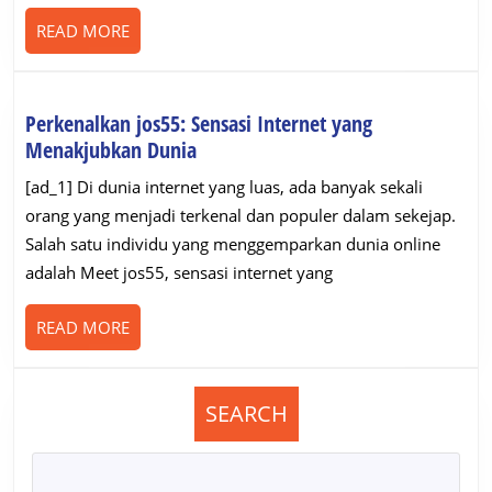
badai
READ
READ MORE
MORE
Perkenalkan jos55: Sensasi Internet yang
Perkenalkan
Menakjubkan Dunia
jos55:
[ad_1] Di dunia internet yang luas, ada banyak sekali
Sensasi
orang yang menjadi terkenal dan populer dalam sekejap.
Internet
Salah satu individu yang menggemparkan dunia online
yang
adalah Meet jos55, sensasi internet yang
Menakjubkan
Dunia
READ
READ MORE
MORE
SEARCH