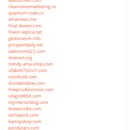
clearvisionmarketing.co
quantum-code.co
whatnews.me
final-dream.com
finest-replica.net
gestioneinh.info
prosportdaily.net
salesinvest22.com
teseract.org
trendy-ama-shop.com
ufabett732m7.com
visiofood.com
droidwindow.com
freeprsubmission.com
ufagold666.com
myinteriorblog.com
bnewsindia.com
techiepick.com
bamzyshop.com
pondycars.com