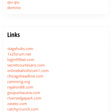
qiu qiu
domino
Links
stagehubs.com
1x2forum.net
login99bet.com
secretcourtesans.com
onlinebahisforum1.com
chicagoheadline.com
camming.org
rajalion88.com
goupuntacana.com
riversedgepark.com
zaseez.com
catchycrunch.com