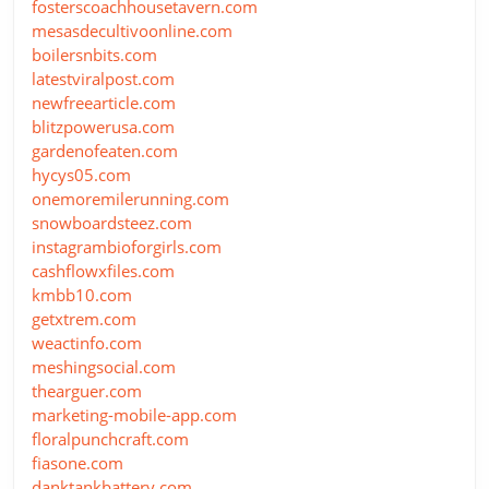
fosterscoachhousetavern.com
mesasdecultivoonline.com
boilersnbits.com
latestviralpost.com
newfreearticle.com
blitzpowerusa.com
gardenofeaten.com
hycys05.com
onemoremilerunning.com
snowboardsteez.com
instagrambioforgirls.com
cashflowxfiles.com
kmbb10.com
getxtrem.com
weactinfo.com
meshingsocial.com
thearguer.com
marketing-mobile-app.com
floralpunchcraft.com
fiasone.com
danktankbattery.com