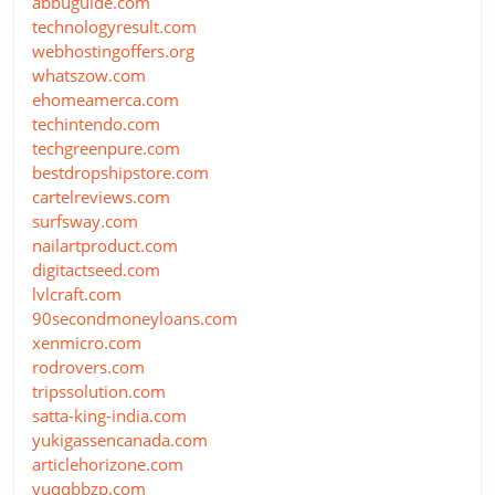
abbuguide.com
technologyresult.com
webhostingoffers.org
whatszow.com
ehomeamerca.com
techintendo.com
techgreenpure.com
bestdropshipstore.com
cartelreviews.com
surfsway.com
nailartproduct.com
digitactseed.com
lvlcraft.com
90secondmoneyloans.com
xenmicro.com
rodrovers.com
tripssolution.com
satta-king-india.com
yukigassencanada.com
articlehorizone.com
yuqqbbzp.com