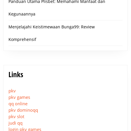
Panduan Utama Plisbet: Memahami Manfaat dan
Kegunaannya
Menjelajahi Keistimewaan Bunga99: Review
Komprehensif
Links
pkv
pkv games
qq online
pkv dominoqq
pkv slot
judi qq
login pkv games