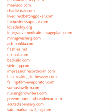
mealudo.com
charlie-day.com
livedirectbettingpoker.com
foxbusinessupdate.com
lovedaddy.org
integrativemedicalmassageplano.com
mrrugwashing.com
acb-bankia.com
flash-es.net
upshak.com
backsilo.com
siviralqq.com
impressionresorthoian.com
bestfreakingclothesever.com
falling-film-evaporator.com
sumuslawfirm.com
nursingprowriters.com
greenmountainthreadwear.com
acutedispensary.com
sattamatkanewsblog.com