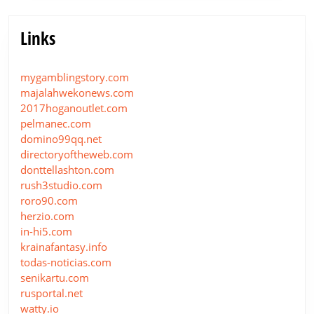
Links
mygamblingstory.com
majalahwekonews.com
2017hoganoutlet.com
pelmanec.com
domino99qq.net
directoryoftheweb.com
donttellashton.com
rush3studio.com
roro90.com
herzio.com
in-hi5.com
krainafantasy.info
todas-noticias.com
senikartu.com
rusportal.net
watty.io