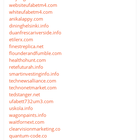
websiteufabetm4.com
whiteufabetm4.com
anikalappy.com
dininghelsinki.info
duanfrescariverside.info
etilerx.com
finestreplica.net
flounderandfumble.com
healthohunt.com
retefuturah.info
smartinvestinginfo.info
technewsalliance.com
technonetmarket.com
tedstanger.net
ufabett732um3.com
uskola.info
wagonpaints.info
waitfornext.com
clearvisionmarketing.co
quantum-code.co