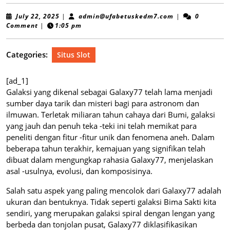
July
admin@ufabetu
July 22, 2025
|
admin@ufabetuskedm7.com
|
0
22,
Comment
|
1:05 pm
2025
Categories:
Situs Slot
[ad_1]
Galaksi yang dikenal sebagai Galaxy77 telah lama menjadi
sumber daya tarik dan misteri bagi para astronom dan
ilmuwan. Terletak miliaran tahun cahaya dari Bumi, galaksi
yang jauh dan penuh teka -teki ini telah memikat para
peneliti dengan fitur -fitur unik dan fenomena aneh. Dalam
beberapa tahun terakhir, kemajuan yang signifikan telah
dibuat dalam mengungkap rahasia Galaxy77, menjelaskan
asal -usulnya, evolusi, dan komposisinya.
Salah satu aspek yang paling mencolok dari Galaxy77 adalah
ukuran dan bentuknya. Tidak seperti galaksi Bima Sakti kita
sendiri, yang merupakan galaksi spiral dengan lengan yang
berbeda dan tonjolan pusat, Galaxy77 diklasifikasikan