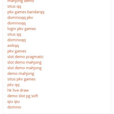
mahjong demo
situs qq
pkv games bandarqq
dominoqq pkv
dominoqq
login pkv games
situs qq
dominoqq
asikqq
pkv games
slot demo pragmatic
slot demo mahjong
slot demo mahjong
demo mahjong
situs pkv games
pkv qq
hk live draw
demo slot pg soft
qiu qiu
domino