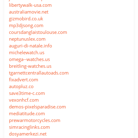
libertywalk-usa.com
australiamovie.net
gizmobird.co.uk
mp3djsong.com
coursdanglaistoulouse.com
neptunuslex.com
auguri-di-natale.info
michelewatch.us
omega--watches.us
breitling-watches.us
tgarnettcentrallautoads.com
fixadvert.com
autopluz.co
save3time-c.com
vexonhcf.com
demos-pixelsparadise.com
mediatitude.com
prewarmotorcycles.com
simracinglinks.com
dosyamerkezi.net