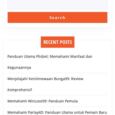
Search
RECENT POSTS
Panduan Utama Plisbet: Memahami Manfaat dan
Kegunaannya
Menjelajahi Keistimewaan Bunga99: Review
Komprehensif
Memahami WinLose99: Panduan Pemula
Memahami Parlay4D: Panduan Utama untuk Pemain Baru