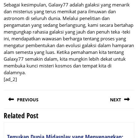
Sebagai kesimpulan, Galaxy77 adalah galaksi yang menarik
dan misterius yang terus memikat para ilmuwan dan
astronom di seluruh dunia. Melalui penelitian dan
pengamatan yang sedang berlangsung, kami secara bertahap
mengungkap rahasia galaksi yang jauh dan penuh teka -teki
ini, mendapatkan wawasan berharga tentang proses yang
mengatur pembentukan dan evolusi galaksi dalam hamparan
alam semesta yang luas. Ketika pemahaman kita tentang
Galaxy77 semakin dalam, kita mungkin lebih dekat untuk
membuka kunci misteri kosmos dan tempat kita di
dalamnya.
[ad_2]
Post
PREVIOUS
NEXT
navigation
Related Post
Previous
Next
post:
post:
Temukan Dunia Midasplay yang Menyenangkan: