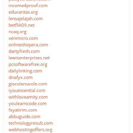
income4proof.com
educaritas.org
lensajelajah.com
betflik09.net
ncaq.org
xenmicro.com
onlineshopera.com
dartyfresh.com
lewisenterprises.net
pcsoftwarefree.org
dailylinking.com
dnafyx.com
giocolenuvole.com
iyouessential.com
withloveamity.com
youlearncode.com
fxyatirim.com
abbuguide.com
technologyresult.com
webhostingoffers.org