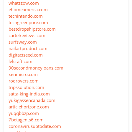
whatszow.com
ehomeamerca.com
techintendo.com
techgreenpure.com
bestdropshipstore.com
cartelreviews.com
surfsway.com
nailartproduct.com
digitactseed.com
lvlcraft.com
90secondmoneyloans.com
xenmicro.com
rodrovers.com
tripssolution.com
satta-king-india.com
yukigassencanada.com
articlehorizone.com
yuqqbbzp.com
7betagents6.com
coronavirusuptodate.com