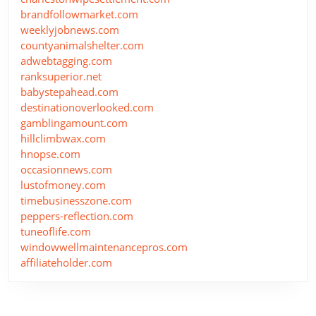
brandfollowmarket.com
weeklyjobnews.com
countyanimalshelter.com
adwebtagging.com
ranksuperior.net
babystepahead.com
destinationoverlooked.com
gamblingamount.com
hillclimbwax.com
hnopse.com
occasionnews.com
lustofmoney.com
timebusinesszone.com
peppers-reflection.com
tuneoflife.com
windowwellmaintenancepros.com
affiliateholder.com