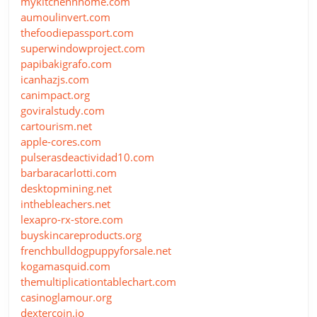
mykitchennhome.com
aumoulinvert.com
thefoodiepassport.com
superwindowproject.com
papibakigrafo.com
icanhazjs.com
canimpact.org
goviralstudy.com
cartourism.net
apple-cores.com
pulserasdeactividad10.com
barbaracarlotti.com
desktopmining.net
inthebleachers.net
lexapro-rx-store.com
buyskincareproducts.org
frenchbulldogpuppyforsale.net
kogamasquid.com
themultiplicationtablechart.com
casinoglamour.org
dextercoin.io