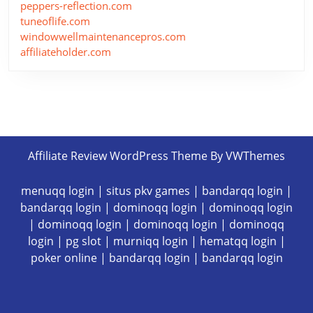
peppers-reflection.com
tuneoflife.com
windowwellmaintenancepros.com
affiliateholder.com
Affiliate Review WordPress Theme
By VWThemes
menuqq login
|
situs pkv games
|
bandarqq login
|
bandarqq login
|
dominoqq login
|
dominoqq login
|
dominoqq login
|
dominoqq login
|
dominoqq
login
|
pg slot
|
murniqq login
|
hematqq login
|
poker online
|
bandarqq login
|
bandarqq login