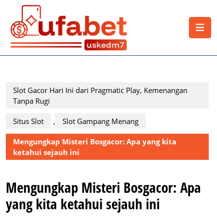
Skip
to
O
content
B
Skip
to
content
Slot Gacor Hari Ini dari Pragmatic Play, Kemenangan
Tanpa Rugi
Situs Slot
,
Slot Gampang Menang
Mengungkap Misteri Bosgacor: Apa yang kita
ketahui sejauh ini
Mengungkap Misteri Bosgacor: Apa
yang kita ketahui sejauh ini