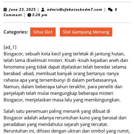
June
admin@ufabetu
June 23, 2025
|
admin@ufabetuskedm7.com
|
0
23,
Comment
|
3:28 pm
2025
Categories:
Situs Slot
Slot Gampang Menang
[ad_1]
Bosgacor, sebuah kota kecil yang terletak di jantung hutan,
telah lama diselimuti misteri. Kisah -kisah kejadian aneh dan
fenomena yang tidak dapat dijelaskan telah beredar selama
berabad -abad, membuat banyak orang bertanya -tanya
rahasia apa yang tersembunyi di dalam perbatasannya.
Namun, dalam beberapa tahun terakhir, para peneliti dan
penjelajah telah mulai mengungkap beberapa misteri
Bosgacor, menjelaskan masa lalu yang membingungkan.
Salah satu penemuan paling menarik yang dibuat di
Bosgacor adalah adanya reruntuhan kuno yang berasal dari
peradaban yang mendahului sejarah yang tercatat.
Reruntuhan ini, dihiasi dengan ukiran dan simbol yang rumit,