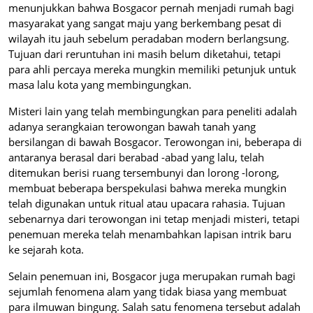
menunjukkan bahwa Bosgacor pernah menjadi rumah bagi
masyarakat yang sangat maju yang berkembang pesat di
wilayah itu jauh sebelum peradaban modern berlangsung.
Tujuan dari reruntuhan ini masih belum diketahui, tetapi
para ahli percaya mereka mungkin memiliki petunjuk untuk
masa lalu kota yang membingungkan.
Misteri lain yang telah membingungkan para peneliti adalah
adanya serangkaian terowongan bawah tanah yang
bersilangan di bawah Bosgacor. Terowongan ini, beberapa di
antaranya berasal dari berabad -abad yang lalu, telah
ditemukan berisi ruang tersembunyi dan lorong -lorong,
membuat beberapa berspekulasi bahwa mereka mungkin
telah digunakan untuk ritual atau upacara rahasia. Tujuan
sebenarnya dari terowongan ini tetap menjadi misteri, tetapi
penemuan mereka telah menambahkan lapisan intrik baru
ke sejarah kota.
Selain penemuan ini, Bosgacor juga merupakan rumah bagi
sejumlah fenomena alam yang tidak biasa yang membuat
para ilmuwan bingung. Salah satu fenomena tersebut adalah