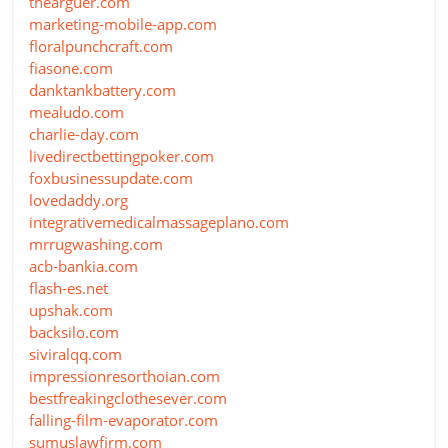
thearguer.com
marketing-mobile-app.com
floralpunchcraft.com
fiasone.com
danktankbattery.com
mealudo.com
charlie-day.com
livedirectbettingpoker.com
foxbusinessupdate.com
lovedaddy.org
integrativemedicalmassageplano.com
mrrugwashing.com
acb-bankia.com
flash-es.net
upshak.com
backsilo.com
siviralqq.com
impressionresorthoian.com
bestfreakingclothesever.com
falling-film-evaporator.com
sumuslawfirm.com