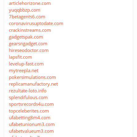
articlehorizone.com
yuqqbbzp.com
7betagents6.com
coronavirusuptodate.com
crackinstreams.com
gadgetspak.com
gearsngadget.com
hireseodoctor.com
lapsfit.com
levelup-fast.com
mytreepla.net
pokersimulations.com
replicamanufactory.net
rezultate-loto.info
splendifulous.com
sportsrecords4u.com
topceleberites.com
ufabetting8m4.com
ufabetunionum3.com
ufabetvalueum3.com