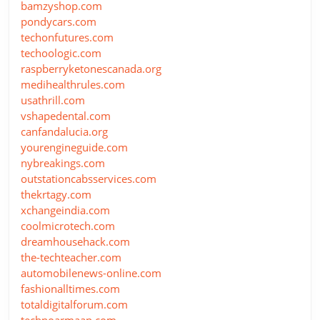
bamzyshop.com
pondycars.com
techonfutures.com
techoologic.com
raspberryketonescanada.org
medihealthrules.com
usathrill.com
vshapedental.com
canfandalucia.org
yourengineguide.com
nybreakings.com
outstationcabsservices.com
thekrtagy.com
xchangeindia.com
coolmicrotech.com
dreamhousehack.com
the-techteacher.com
automobilenews-online.com
fashionalltimes.com
totaldigitalforum.com
technoarmaan.com