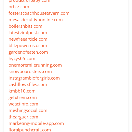
orb-z.com
fosterscoachhousetavern.com
mesasdecultivoonline.com
boilersnbits.com
latestviralpost.com
newfreearticle.com
blitzpowerusa.com
gardenofeaten.com
hycys05.com
onemoremilerunning.com
snowboardsteez.com
instagrambioforgirls.com
cashflowxfiles.com
kmbb10.com
getxtrem.com
weactinfo.com
meshingsocial.com
thearguer.com
marketing-mobile-app.com
floralpunchcraft.com