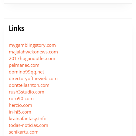
Links
mygamblingstory.com
majalahwekonews.com
2017hoganoutlet.com
pelmanec.com
domino99qq.net
directoryoftheweb.com
donttellashton.com
rush3studio.com
roro90.com
herzio.com
in-hi5.com
krainafantasy.info
todas-noticias.com
senikartu.com