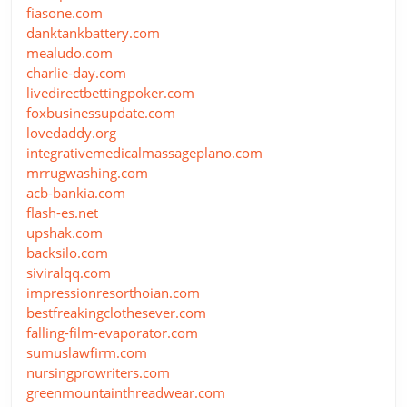
fiasone.com
danktankbattery.com
mealudo.com
charlie-day.com
livedirectbettingpoker.com
foxbusinessupdate.com
lovedaddy.org
integrativemedicalmassageplano.com
mrrugwashing.com
acb-bankia.com
flash-es.net
upshak.com
backsilo.com
siviralqq.com
impressionresorthoian.com
bestfreakingclothesever.com
falling-film-evaporator.com
sumuslawfirm.com
nursingprowriters.com
greenmountainthreadwear.com