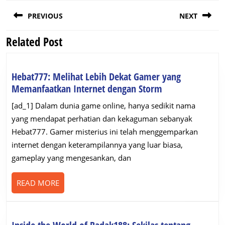
Post
PREVIOUS
NEXT
navigation
Related Post
Previous
Next
post:
post:
Hebat777: Melihat Lebih Dekat Gamer yang
Hebat777:
Memanfaatkan Internet dengan Storm
Melihat
[ad_1] Dalam dunia game online, hanya sedikit nama
Lebih
yang mendapat perhatian dan kekaguman sebanyak
Dekat
Hebat777. Gamer misterius ini telah menggemparkan
Gamer
internet dengan keterampilannya yang luar biasa,
yang
gameplay yang mengesankan, dan
Memanfaatkan
Internet
READ
READ MORE
dengan
MORE
Storm