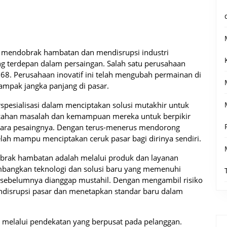
i, mendobrak hambatan dan mendisrupsi industri
ang terdepan dalam persaingan. Salah satu perusahaan
8. Perusahaan inovatif ini telah mengubah permainan di
mpak jangka panjang di pasar.
spesialisasi dalam menciptakan solusi mutakhir untuk
ecahan masalah dan kemampuan mereka untuk berpikir
para pesaingnya. Dengan terus-menerus mendorong
lah mampu menciptakan ceruk pasar bagi dirinya sendiri.
rak hambatan adalah melalui produk dan layanan
mbangkan teknologi dan solusi baru yang memenuhi
sebelumnya dianggap mustahil. Dengan mengambil risiko
ndisrupsi pasar dan menetapkan standar baru dalam
 melalui pendekatan yang berpusat pada pelanggan.