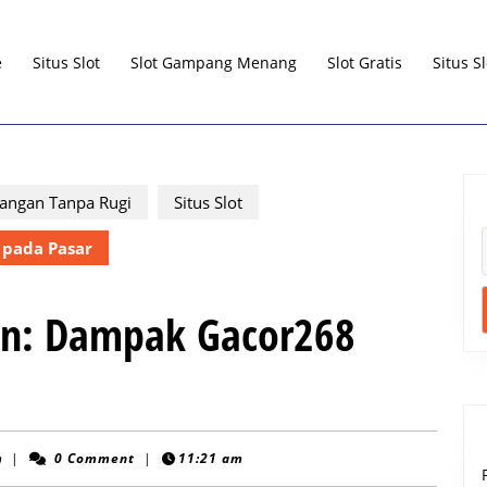
e
Situs Slot
Slot Gampang Menang
Slot Gratis
Situs Sl
enangan Tanpa Rugi
Situs Slot
pada Pasar
n: Dampak Gacor268
admin@ufabetuskedm7.com
m
|
0 Comment
|
11:21 am