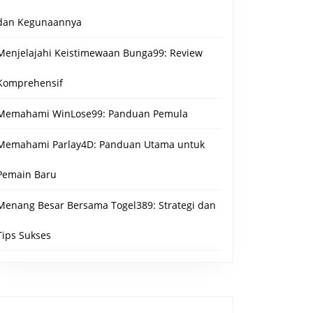
dan Kegunaannya
Menjelajahi Keistimewaan Bunga99: Review
Komprehensif
Memahami WinLose99: Panduan Pemula
Memahami Parlay4D: Panduan Utama untuk
Pemain Baru
Menang Besar Bersama Togel389: Strategi dan
Tips Sukses