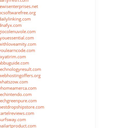
dartyfresh.com
lewisenterprises.net
pcsoftwarefree.org
dailylinking.com
dnafyx.com
giocolenuvole.com
iyouessential.com
withloveamity.com
youlearncode.com
fxyatirim.com
abbuguide.com
technologyresult.com
webhostingoffers.org
whatszow.com
ehomeamerca.com
techintendo.com
techgreenpure.com
bestdropshipstore.com
cartelreviews.com
surfsway.com
nailartproduct.com