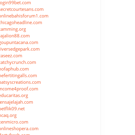
login99bet.com
secretcourtesans.com
onlinebahisforum1.com
chicagoheadline.com
camming.org
rajalion88.com
goupuntacana.com
riversedgepark.com
zaseez.com
catchycrunch.com
nofaphub.com
nefertitingalls.com
patsyscreations.com
income4proof.com
educaritas.org
lensajelajah.com
betflik09.net
ncaq.org
xenmicro.com
onlineshopera.com