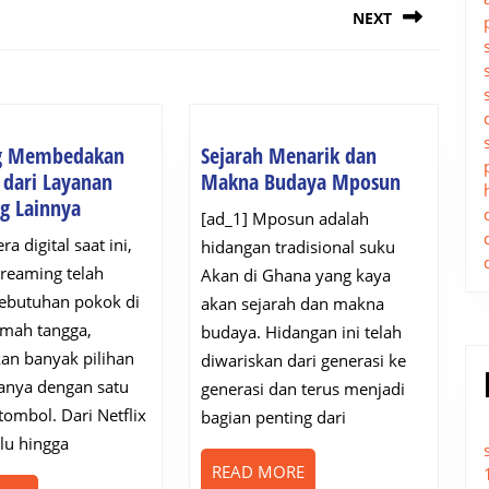
NEXT
Next
post:
g Membedakan
Sejarah Menarik dan
Sejarah
dari Layanan
Makna Budaya Mposun
Apa
Menarik
g Lainnya
[ad_1] Mposun adalah
yang
dan
ra digital saat ini,
hidangan tradisional suku
Membedakan
Makna
treaming telah
Akan di Ghana yang kaya
HBOWIN
Budaya
ebutuhan pokok di
akan sejarah dan makna
dari
Mposun
mah tangga,
budaya. Hidangan ini telah
Layanan
n banyak pilihan
Streaming
diwariskan dari generasi ke
anya dengan satu
Lainnya
generasi dan terus menjadi
tombol. Dari Netflix
bagian penting dari
lu hingga
READ
READ MORE