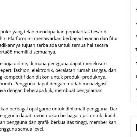
puler yang telah mendapatkan popularitas besar di
ir. Platform ini menawarkan berbagai layanan dan fitur
ikannya tujuan serba ada untuk semua hal secara
Harta88 memiliki semuanya.
belanja online, di mana pengguna dapat menelusuri
perti fashion, elektronik, peralatan rumah tangga, dan
g kompetitif dan diskon untuk produk -produknya,
 murah. Pengguna dapat dengan mudah menavigasi
anya dengan beberapa klik, membuat pengalaman
rkan berbagai opsi game untuk dinikmati pengguna. Dari
pengguna dapat menemukan berbagai opsi untuk dipilih.
ah pengguna dan grafik berkualitas tinggi, memberikan
ngguna semua level.