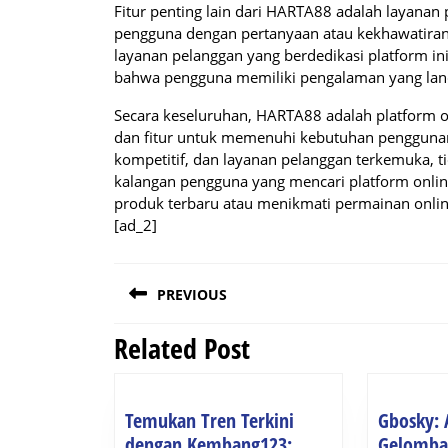
Fitur penting lain dari HARTA88 adalah layana
pengguna dengan pertanyaan atau kekhawatiran
layanan pelanggan yang berdedikasi platform i
bahwa pengguna memiliki pengalaman yang lan
Secara keseluruhan, HARTA88 adalah platform 
dan fitur untuk memenuhi kebutuhan pengguna
kompetitif, dan layanan pelanggan terkemuka, t
kalangan pengguna yang mencari platform onlin
produk terbaru atau menikmati permainan onlin
[ad_2]
Post
PREVIOUS
navigation
Related Post
Previous
post:
Temukan Tren Terkini
Gbosky:
dengan Kembang123:
Gelomba