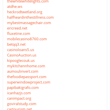
thewhitewhitelights.com
atdhe.ws
heckrodtwetland.org
halfheardinthestillness.com
mybestmassagechair.com
ericreed.net
fluxetine.com
mobilecasino8760.com
betqq3.net
casinoloans5.us
CasinoAuction.us
kipooglecouk.us
mykitchennhome.com
aumoulinvert.com
thefoodiepassport.com
superwindowproject.com
papibakigrafo.com
icanhazjs.com
canimpact.org
goviralstudy.com
cartourism.net