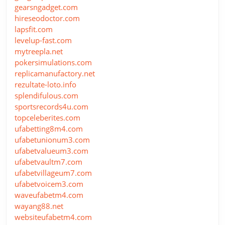
gearsngadget.com
hireseodoctor.com
lapsfit.com
levelup-fast.com
mytreepla.net
pokersimulations.com
replicamanufactory.net
rezultate-loto.info
splendifulous.com
sportsrecords4u.com
topceleberites.com
ufabetting8m4.com
ufabetunionum3.com
ufabetvalueum3.com
ufabetvaultm7.com
ufabetvillageum7.com
ufabetvoicem3.com
waveufabetm4.com
wayang88.net
websiteufabetm4.com