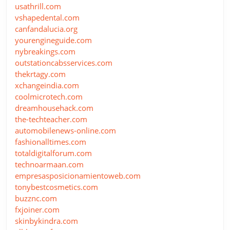
usathrill.com
vshapedental.com
canfandalucia.org
yourengineguide.com
nybreakings.com
outstationcabsservices.com
thekrtagy.com
xchangeindia.com
coolmicrotech.com
dreamhousehack.com
the-techteacher.com
automobilenews-online.com
fashionalltimes.com
totaldigitalforum.com
technoarmaan.com
empresasposicionamientoweb.com
tonybestcosmetics.com
buzznc.com
fxjoiner.com
skinbykindra.com