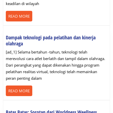
keadilan di wilayah
Sejarah
READ
READ MORE
MORE
Dampak teknologi pada pelatihan dan kinerja
Dampak
olahraga
teknologi
[ad_1] Selama bertahun -tahun, teknologi telah
pada
merevolusi cara atlet berlatih dan tampil dalam olahraga.
pelatihan
Dari perangkat yang dapat dikenakan hingga program
dan
pelatihan realitas virtual, teknologi telah memainkan
kinerja
peran penting dalam
olahraga
READ
READ MORE
MORE
Batas Batas: Sorotan dari Worldness Weellness