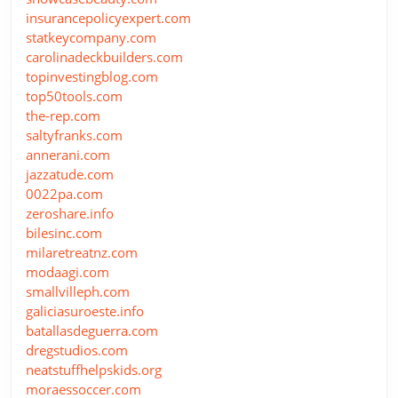
insurancepolicyexpert.com
statkeycompany.com
carolinadeckbuilders.com
topinvestingblog.com
top50tools.com
the-rep.com
saltyfranks.com
annerani.com
jazzatude.com
0022pa.com
zeroshare.info
bilesinc.com
milaretreatnz.com
modaagi.com
smallvilleph.com
galiciasuroeste.info
batallasdeguerra.com
dregstudios.com
neatstuffhelpskids.org
moraessoccer.com