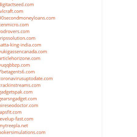
digitactseed.com
lvlcraft.com
90secondmoneyloans.com
xenmicro.com
rodrovers.com
tripssolution.com
satta-king-india.com
yukigassencanada.com
articlehorizone.com
yuqqbbzp.com
7betagents6.com
coronavirusuptodate.com
crackinstreams.com
gadgetspak.com
gearsngadget.com
hireseodoctor.com
lapsfit.com
levelup-fast.com
mytreepla.net
pokersimulations.com