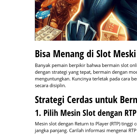
Bisa Menang di Slot Meski
Banyak pemain berpikir bahwa bermain slot onl
dengan strategi yang tepat, bermain dengan mo
menguntungkan. Kuncinya terletak pada cara be
secara disiplin.
Strategi Cerdas untuk Be
1. Pilih Mesin Slot dengan RTP
Mesin slot dengan Return to Player (RTP) ting
jangka panjang. Carilah informasi mengenai RTP 