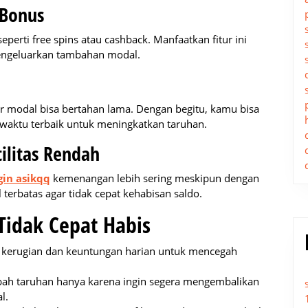
 Bonus
perti free spins atau cashback. Manfaatkan fitur ini
ngeluarkan tambahan modal.
r modal bisa bertahan lama. Dengan begitu, kamu bisa
waktu terbaik untuk meningkatkan taruhan.
tilitas Rendah
gin asikqq
kemenangan lebih sering meskipun dengan
 terbatas agar tidak cepat kehabisan saldo.
Tidak Cepat Habis
 kerugian dan keuntungan harian untuk mencegah
h taruhan hanya karena ingin segera mengembalikan
l.