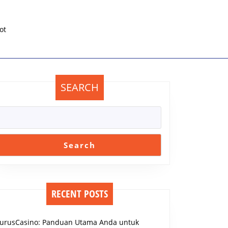
ot
SEARCH
Search
RECENT POSTS
JurusCasino: Panduan Utama Anda untuk