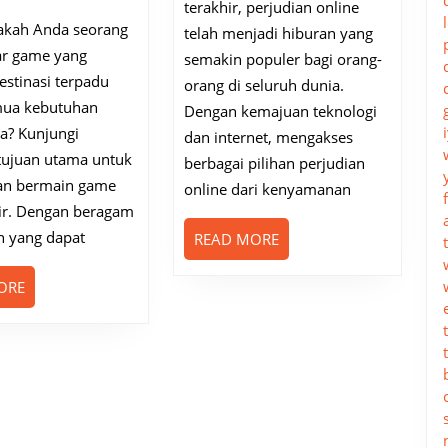
terakhir, perjudian online
uan
Online
akah Anda seorang
telah menjadi hiburan yang
ama
dengan
r game yang
semakin populer bagi orang-
da
Ogwin88
estinasi terpadu
orang di seluruh dunia.
uk
mua kebutuhan
embiraan
Dengan kemajuan teknologi
a? Kunjungi
main
dan internet, mengakses
tujuan utama untuk
me
berbagai pilihan perjudian
pa
an bermain game
online dari kenyamanan
ir
ir. Dengan beragam
n yang dapat
READ
READ MORE
MORE
READ
ORE
MORE