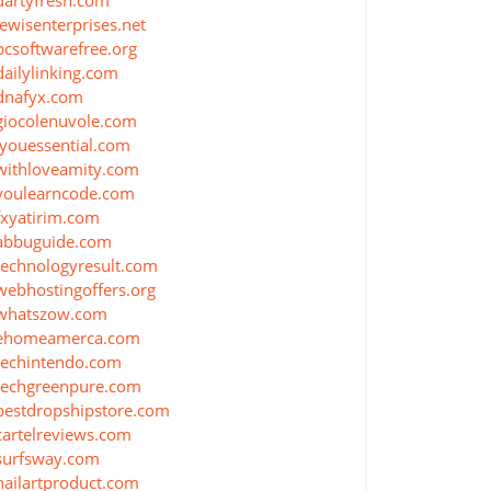
dartyfresh.com
lewisenterprises.net
pcsoftwarefree.org
dailylinking.com
dnafyx.com
giocolenuvole.com
iyouessential.com
withloveamity.com
youlearncode.com
fxyatirim.com
abbuguide.com
technologyresult.com
webhostingoffers.org
whatszow.com
ehomeamerca.com
techintendo.com
techgreenpure.com
bestdropshipstore.com
cartelreviews.com
surfsway.com
nailartproduct.com