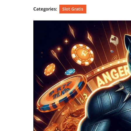
2025
Categories:
Slot Gratis