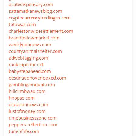
acutedispensary.com
sattamatkanewsblog.com
cryptocurrencytradingcn.com
totowaz.com
charlestonwipesettlement.com
brandfollowmarket.com
weeklyjobnews.com
countyanimalshelter.com
adwebtagging.com
ranksuperior.net
babystepahead.com
destinationoverlooked.com
gamblingamount.com
hillclimbwax.com
hnopse.com
occasionnews.com
lustofmoney.com
timebusinesszone.com
peppers-reflection.com
tuneoflife.com