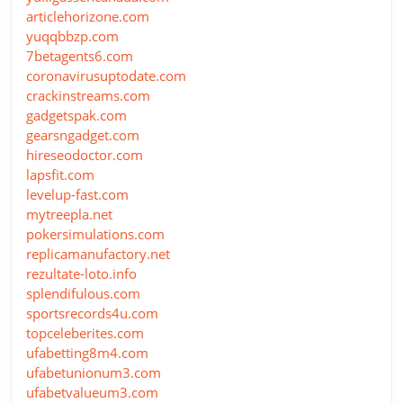
articlehorizone.com
yuqqbbzp.com
7betagents6.com
coronavirusuptodate.com
crackinstreams.com
gadgetspak.com
gearsngadget.com
hireseodoctor.com
lapsfit.com
levelup-fast.com
mytreepla.net
pokersimulations.com
replicamanufactory.net
rezultate-loto.info
splendifulous.com
sportsrecords4u.com
topceleberites.com
ufabetting8m4.com
ufabetunionum3.com
ufabetvalueum3.com