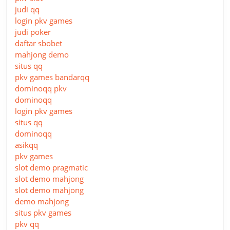
judi qq
login pkv games
judi poker
daftar sbobet
mahjong demo
situs qq
pkv games bandarqq
dominoqq pkv
dominoqq
login pkv games
situs qq
dominoqq
asikqq
pkv games
slot demo pragmatic
slot demo mahjong
slot demo mahjong
demo mahjong
situs pkv games
pkv qq