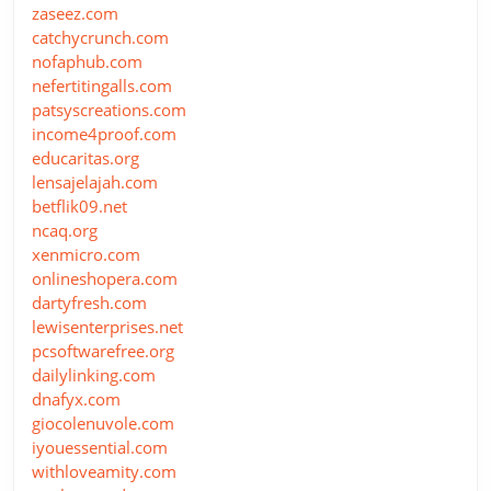
zaseez.com
catchycrunch.com
nofaphub.com
nefertitingalls.com
patsyscreations.com
income4proof.com
educaritas.org
lensajelajah.com
betflik09.net
ncaq.org
xenmicro.com
onlineshopera.com
dartyfresh.com
lewisenterprises.net
pcsoftwarefree.org
dailylinking.com
dnafyx.com
giocolenuvole.com
iyouessential.com
withloveamity.com