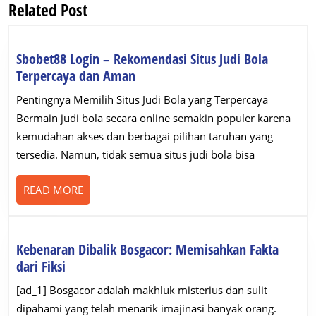
Related Post
Previous
Next
post:
post:
Sbobet88 Login – Rekomendasi Situs Judi Bola
Sbobet88
Terpercaya dan Aman
Login
Pentingnya Memilih Situs Judi Bola yang Terpercaya
–
Bermain judi bola secara online semakin populer karena
Rekomendasi
kemudahan akses dan berbagai pilihan taruhan yang
Situs
tersedia. Namun, tidak semua situs judi bola bisa
Judi
Bola
READ
READ MORE
Terpercaya
MORE
dan
Aman
Kebenaran Dibalik Bosgacor: Memisahkan Fakta
Kebenaran
dari Fiksi
Dibalik
[ad_1] Bosgacor adalah makhluk misterius dan sulit
Bosgacor:
dipahami yang telah menarik imajinasi banyak orang.