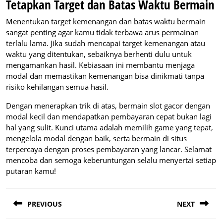
Tetapkan Target dan Batas Waktu Bermain
Menentukan target kemenangan dan batas waktu bermain
sangat penting agar kamu tidak terbawa arus permainan
terlalu lama. Jika sudah mencapai target kemenangan atau
waktu yang ditentukan, sebaiknya berhenti dulu untuk
mengamankan hasil. Kebiasaan ini membantu menjaga
modal dan memastikan kemenangan bisa dinikmati tanpa
risiko kehilangan semua hasil.
Dengan menerapkan trik di atas, bermain slot gacor dengan
modal kecil dan mendapatkan pembayaran cepat bukan lagi
hal yang sulit. Kunci utama adalah memilih game yang tepat,
mengelola modal dengan baik, serta bermain di situs
terpercaya dengan proses pembayaran yang lancar. Selamat
mencoba dan semoga keberuntungan selalu menyertai setiap
putaran kamu!
Post
PREVIOUS
NEXT
navigation