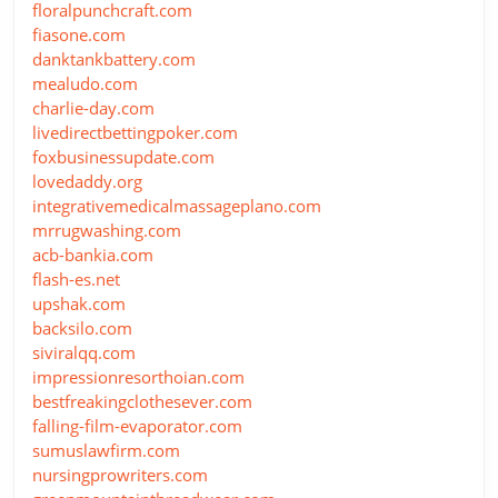
floralpunchcraft.com
fiasone.com
danktankbattery.com
mealudo.com
charlie-day.com
livedirectbettingpoker.com
foxbusinessupdate.com
lovedaddy.org
integrativemedicalmassageplano.com
mrrugwashing.com
acb-bankia.com
flash-es.net
upshak.com
backsilo.com
siviralqq.com
impressionresorthoian.com
bestfreakingclothesever.com
falling-film-evaporator.com
sumuslawfirm.com
nursingprowriters.com