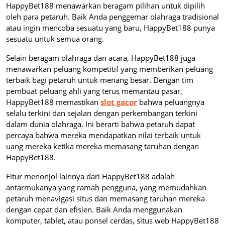
HappyBet188 menawarkan beragam pilihan untuk dipilih
oleh para petaruh. Baik Anda penggemar olahraga tradisional
atau ingin mencoba sesuatu yang baru, HappyBet188 punya
sesuatu untuk semua orang.
Selain beragam olahraga dan acara, HappyBet188 juga
menawarkan peluang kompetitif yang memberikan peluang
terbaik bagi petaruh untuk menang besar. Dengan tim
pembuat peluang ahli yang terus memantau pasar,
HappyBet188 memastikan
slot gacor
bahwa peluangnya
selalu terkini dan sejalan dengan perkembangan terkini
dalam dunia olahraga. Ini berarti bahwa petaruh dapat
percaya bahwa mereka mendapatkan nilai terbaik untuk
uang mereka ketika mereka memasang taruhan dengan
HappyBet188.
Fitur menonjol lainnya dari HappyBet188 adalah
antarmukanya yang ramah pengguna, yang memudahkan
petaruh menavigasi situs dan memasang taruhan mereka
dengan cepat dan efisien. Baik Anda menggunakan
komputer, tablet, atau ponsel cerdas, situs web HappyBet188