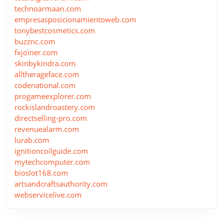
technoarmaan.com
empresasposicionamientoweb.com
tonybestcosmetics.com
buzznc.com
fxjoiner.com
skinbykindra.com
alltherageface.com
codenational.com
progameexplorer.com
rockislandroastery.com
directselling-pro.com
revenuealarm.com
lurab.com
ignitioncoilguide.com
mytechcomputer.com
bioslot168.com
artsandcraftsauthority.com
webservicelive.com