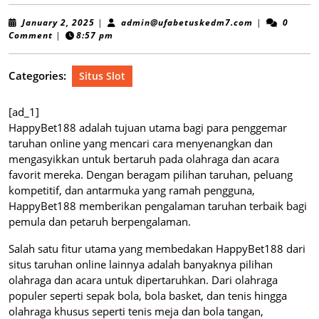
January
admin@ufabe
January 2, 2025
|
admin@ufabetuskedm7.com
|
0
2,
Comment
|
8:57 pm
2025
Categories:
Situs Slot
[ad_1]
HappyBet188 adalah tujuan utama bagi para penggemar
taruhan online yang mencari cara menyenangkan dan
mengasyikkan untuk bertaruh pada olahraga dan acara
favorit mereka. Dengan beragam pilihan taruhan, peluang
kompetitif, dan antarmuka yang ramah pengguna,
HappyBet188 memberikan pengalaman taruhan terbaik bagi
pemula dan petaruh berpengalaman.
Salah satu fitur utama yang membedakan HappyBet188 dari
situs taruhan online lainnya adalah banyaknya pilihan
olahraga dan acara untuk dipertaruhkan. Dari olahraga
populer seperti sepak bola, bola basket, dan tenis hingga
olahraga khusus seperti tenis meja dan bola tangan,