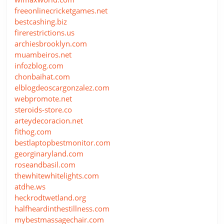
freeonlinecricketgames.net
bestcashing.biz
firerestrictions.us
archiesbrooklyn.com
muambeiros.net
infozblog.com
chonbaihat.com
elblogdeoscargonzalez.com
webpromote.net
steroids-store.co
arteydecoracion.net
fithog.com
bestlaptopbestmonitor.com
georginaryland.com
roseandbasil.com
thewhitewhitelights.com
atdhe.ws
heckrodtwetland.org
halfheardinthestillness.com
mybestmassagechair.com