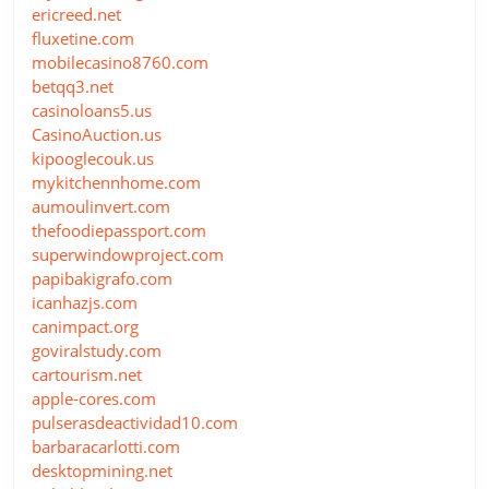
ericreed.net
fluxetine.com
mobilecasino8760.com
betqq3.net
casinoloans5.us
CasinoAuction.us
kipooglecouk.us
mykitchennhome.com
aumoulinvert.com
thefoodiepassport.com
superwindowproject.com
papibakigrafo.com
icanhazjs.com
canimpact.org
goviralstudy.com
cartourism.net
apple-cores.com
pulserasdeactividad10.com
barbaracarlotti.com
desktopmining.net