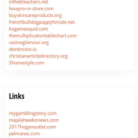
inthebleachers.net
lexapro-rx-store.com
buyskincareproducts.org
frenchbulldogpuppyforsale.net
kogamasquid.com
themultiplicationtablechart.com
casinoglamour.org
dextercoin.io
christianarticledirectory.org
5homestyle.com
Links
mygamblingstory.com
majalahwekonews.com
2017hoganoutlet.com
pelmanec.com