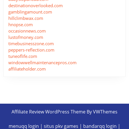
destinationoverlooked.com
gamblingamount.com
hillclimbwax.com
hnopse.com
occasionnews.com
lustofmoney.com
timebusinesszone.com
peppers-reflection.com
tuneoflife.com
windowwellmaintenancepros.com
affiliateholder.com
Affiliate Review WordPress Theme
By VWThemes
menuqq login
|
situs pkv games
|
bandarqq login
|