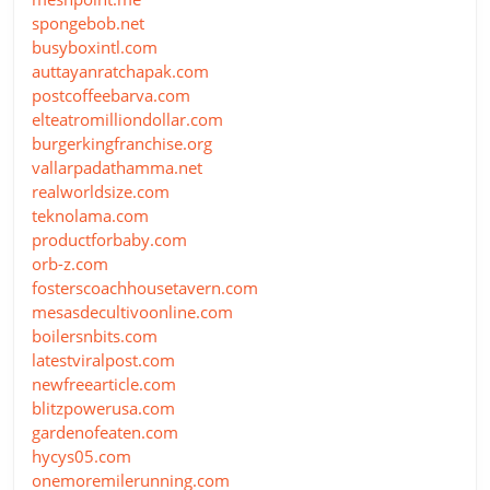
spongebob.net
busyboxintl.com
auttayanratchapak.com
postcoffeebarva.com
elteatromilliondollar.com
burgerkingfranchise.org
vallarpadathamma.net
realworldsize.com
teknolama.com
productforbaby.com
orb-z.com
fosterscoachhousetavern.com
mesasdecultivoonline.com
boilersnbits.com
latestviralpost.com
newfreearticle.com
blitzpowerusa.com
gardenofeaten.com
hycys05.com
onemoremilerunning.com