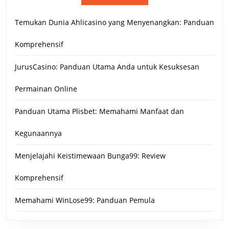
Temukan Dunia Ahlicasino yang Menyenangkan: Panduan
Komprehensif
JurusCasino: Panduan Utama Anda untuk Kesuksesan
Permainan Online
Panduan Utama Plisbet: Memahami Manfaat dan
Kegunaannya
Menjelajahi Keistimewaan Bunga99: Review
Komprehensif
Memahami WinLose99: Panduan Pemula