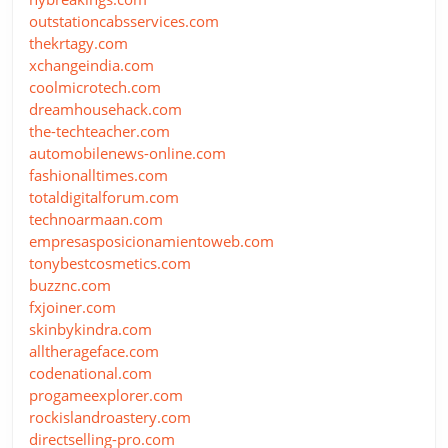
outstationcabsservices.com
thekrtagy.com
xchangeindia.com
coolmicrotech.com
dreamhousehack.com
the-techteacher.com
automobilenews-online.com
fashionalltimes.com
totaldigitalforum.com
technoarmaan.com
empresasposicionamientoweb.com
tonybestcosmetics.com
buzznc.com
fxjoiner.com
skinbykindra.com
alltherageface.com
codenational.com
progameexplorer.com
rockislandroastery.com
directselling-pro.com