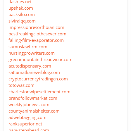
flash-es.net
upshak.com
backsilo.com
siviralqq.com
impressionresorthoian.com
bestfreakingclothesever.com
falling-film-evaporator.com
sumuslawfirm.com
nursingprowriters.com
greenmountainthreadwear.com
acutedispensary.com
sattamatkanewsblog.com
cryptocurrencytradingcn.com
totowaz.com
charlestonwipesettlement.com
brandfollowmarket.com
weeklyjobnews.com
countyanimalshelter.com
adwebtagging.com
ranksuperior.net
babystepahead.com